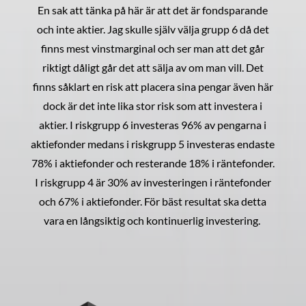
En sak att tänka på här är att det är fondsparande
och inte aktier. Jag skulle själv välja grupp 6 då det
finns mest vinstmarginal och ser man att det går
riktigt dåligt går det att sälja av om man vill. Det
finns såklart en risk att placera sina pengar även här
dock är det inte lika stor risk som att investera i
aktier. I riskgrupp 6 investeras 96% av pengarna i
aktiefonder medans i riskgrupp 5 investeras endaste
78% i aktiefonder och resterande 18% i räntefonder.
I riskgrupp 4 är 30% av investeringen i räntefonder
och 67% i aktiefonder. För bäst resultat ska detta
vara en långsiktig och kontinuerlig investering.