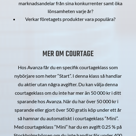
marknadsandelar från sina konkurrenter samt öka
lönsamheten varje år?
Verkar företagets produkter vara populära?
MER OM COURTAGE
Hos Avanza får du en specifik courtageklass som
nybörjare som heter “Start”. I denna klass så handlar
du aktier utan några avgifter. Du kan välja denna
courtageklass om du inte har mer än 50 000 kr i ditt
sparande hos Avanza. När du har över 50 000 kr i
sparande eller gjort över 500 gratis köp under ett år
så hamnar du automatiskt i courtageklass “Mini”.
Med courtageklass “Mini” har du en avgift 0.25 % på
Stockholmsbörsen om du inte handlar för under 400