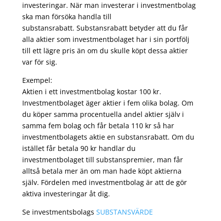
investeringar. När man investerar i investmentbolag
ska man försöka handla till
substansrabatt. Substansrabatt betyder att du får
alla aktier som investmentbolaget har i sin portfölj
till ett lägre pris än om du skulle köpt dessa aktier
var för sig.
Exempel:
Aktien i ett investmentbolag kostar 100 kr.
Investmentbolaget äger aktier i fem olika bolag. Om
du köper samma procentuella andel aktier själv i
samma fem bolag och får betala 110 kr så har
investmentbolagets aktie en substansrabatt. Om du
istället får betala 90 kr handlar du
investmentbolaget till substanspremier, man får
alltså betala mer än om man hade köpt aktierna
själv. Fördelen med investmentbolag är att de gör
aktiva investeringar åt dig.
Se investmentsbolags
SUBSTANSVÄRDE