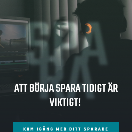
SPA
RA
ATT BÖRJA SPARA TIDIGT ÄR
VIKTIGT!
KOM IGÅNG MED DITT SPARADE