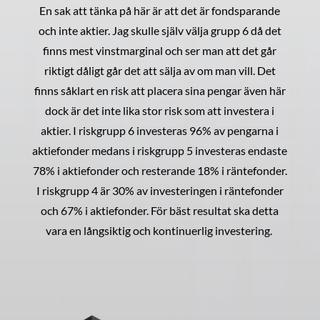
En sak att tänka på här är att det är fondsparande
och inte aktier. Jag skulle själv välja grupp 6 då det
finns mest vinstmarginal och ser man att det går
riktigt dåligt går det att sälja av om man vill. Det
finns såklart en risk att placera sina pengar även här
dock är det inte lika stor risk som att investera i
aktier. I riskgrupp 6 investeras 96% av pengarna i
aktiefonder medans i riskgrupp 5 investeras endaste
78% i aktiefonder och resterande 18% i räntefonder.
I riskgrupp 4 är 30% av investeringen i räntefonder
och 67% i aktiefonder. För bäst resultat ska detta
vara en långsiktig och kontinuerlig investering.