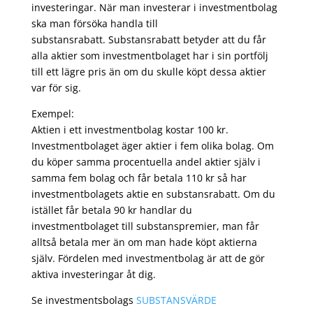
investeringar. När man investerar i investmentbolag
ska man försöka handla till
substansrabatt. Substansrabatt betyder att du får
alla aktier som investmentbolaget har i sin portfölj
till ett lägre pris än om du skulle köpt dessa aktier
var för sig.
Exempel:
Aktien i ett investmentbolag kostar 100 kr.
Investmentbolaget äger aktier i fem olika bolag. Om
du köper samma procentuella andel aktier själv i
samma fem bolag och får betala 110 kr så har
investmentbolagets aktie en substansrabatt. Om du
istället får betala 90 kr handlar du
investmentbolaget till substanspremier, man får
alltså betala mer än om man hade köpt aktierna
själv. Fördelen med investmentbolag är att de gör
aktiva investeringar åt dig.
Se investmentsbolags
SUBSTANSVÄRDE