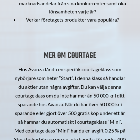
marknadsandelar från sina konkurrenter samt öka
lönsamheten varje år?
Verkar företagets produkter vara populära?
MER OM COURTAGE
Hos Avanza får du en specifik courtageklass som
nybörjare som heter “Start”. I denna klass så handlar
du aktier utan några avgifter. Du kan välja denna
courtageklass om du inte har mer än 50 000 kr i ditt
sparande hos Avanza. När du har över 50 000 kr i
sparande eller gjort över 500 gratis köp under ett år
så hamnar du automatiskt i courtageklass “Mini”.
Med courtageklass “Mini” har du en avgift 0.25 % på
Stockholmsbörsen om du inte handlar för under 400