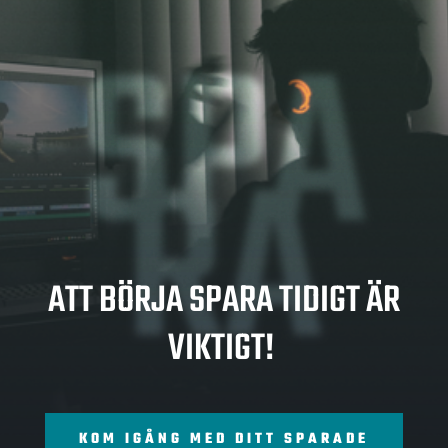
SPA
RA
ATT BÖRJA SPARA TIDIGT ÄR
VIKTIGT!
KOM IGÅNG MED DITT SPARADE