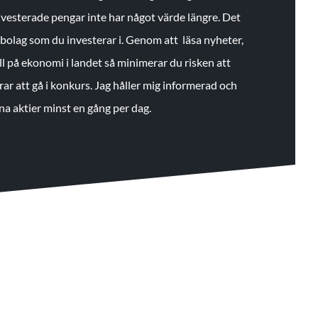
 investerade pengar inte har något värde längre. Det
de bolag som du investerar i. Genom att läsa nyheter,
ll på ekonomi i landet så minimerar du risken att
rar att gå i konkurs. Jag håller mig informerad och
na aktier minst en gång per dag.