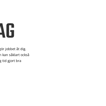
AG
gör
jobbet åt dig.
 kan såklart också
 tid gjort bra