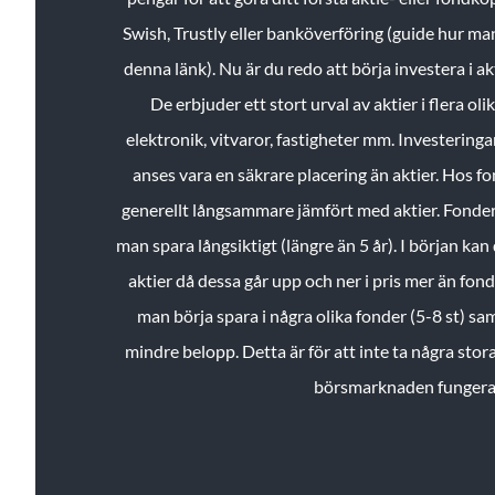
Swish, Trustly eller banköverföring (guide hur ma
denna länk). Nu är du redo att börja investera i a
De erbjuder ett stort urval av aktier i flera ol
elektronik, vitvaror, fastigheter mm. Investeringar
anses vara en säkrare placering än aktier. Hos f
generellt långsammare jämfört med aktier. Fonder 
man spara långsiktigt (längre än 5 år). I början kan d
aktier då dessa går upp och ner i pris mer än fo
man börja spara i några olika fonder (5-8 st) sam
mindre belopp. Detta är för att inte ta några stora
börsmarknaden fungera