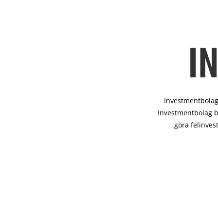
I
Investmentbolag 
Investmentbolag b
göra felinves