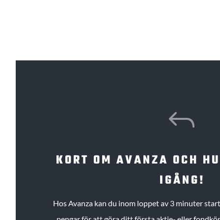
J
KORT OM AVANZA OCH H
IGÅNG!
Hos Avanza kan du inom loppet av 3 minuter starta
pengar för att göra ditt första aktie- eller fond