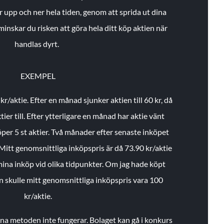
r upp och ner hela tiden, genom att sprida ut dina
minskar du risken att göra hela ditt köp aktien när
handlas dyrt.
EXEMPEL
 kr/aktie.
Efter en månad sjunker aktien till 60 kr, då
ier till.
Efter ytterligare en månad har aktie vänt
öper 5 st aktier.
Två månader efter senaste inköpet
Mitt genomsnittliga inköpspris är då 73.90 kr/aktie
 mina inköp vid olika tidpunkter. Om jag hade köpt
an skulle mitt genomsnittliga inköpspris vara 100
kr/aktie.
enna metoden inte fungerar. Bolaget kan gå i konkurs