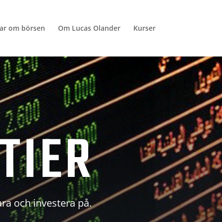
lar om börsen
Om Lucas Olander
Kurser
TIER
ara och investera på.