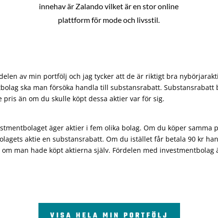
innehav är Zalando vilket är en stor online
plattform för mode och livsstil.
len av min portfölj och jag tycker att de är riktigt bra nybörjarakt
bolag ska man försöka handla till substansrabatt. Substansrabatt b
re pris än om du skulle köpt dessa aktier var för sig.
vestmentbolaget äger aktier i fem olika bolag. Om du köper samma 
olagets aktie en substansrabatt. Om du istället får betala 90 kr han
 om man hade köpt aktierna själv. Fördelen med investmentbolag är 
VISA HELA MIN PORTFÖLJ