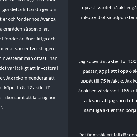
dyrast. Värdet på aktier gå
n gör detta hittar du genom
inköp vid olika tidpunkter 
ktier och fonder hos Avanza.
ika områden så som bilar,
 i fonder är långsiktiga och
onder är värdeutvecklingen
investerar man oftast i när
Jag köper 3 st aktier för 100
et var läskigt att investera i
passar jag på att köpa 6 akt
nder. Jag rekommenderar att
uppåt till 75 kr/aktie. Jag k
t köper in 8-12 aktier för
är aktien värderad till 85 kr.
 risker samt att lära sig hur
tack vare att jag spred ut
r.
samtliga aktier från börj
Det finns såklart fall där d