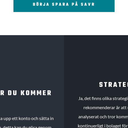
BÖRJA SPARA PÅ SAVR
STRATE
UR DU KOMMER
Ja, det finns olika strate
rekommenderar är att m
analyserat och tror komme
 upp ett konto och sätta in
kontinuerligt i bolaget fö
köp, detta kan du göra genom