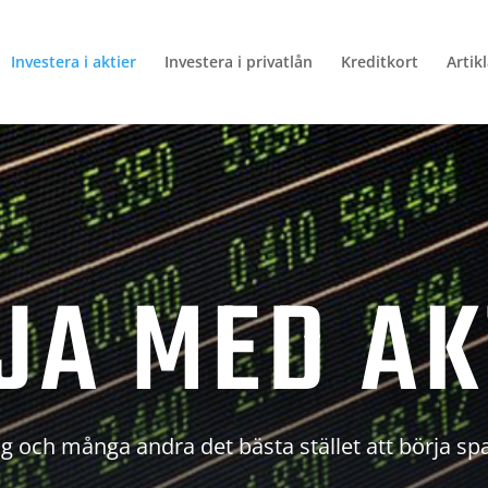
Investera i aktier
Investera i privatlån
Kreditkort
Artik
JA MED AK
g och många andra det bästa stället att börja sp