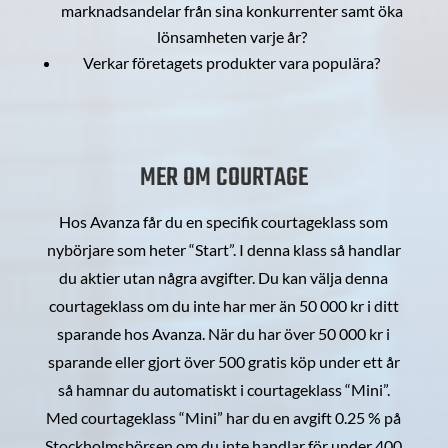
marknadsandelar från sina konkurrenter samt öka
lönsamheten varje år?
Verkar företagets produkter vara populära?
MER OM COURTAGE
Hos Avanza får du en specifik courtageklass som
nybörjare som heter “Start”. I denna klass så handlar
du aktier utan några avgifter. Du kan välja denna
courtageklass om du inte har mer än 50 000 kr i ditt
sparande hos Avanza. När du har över 50 000 kr i
sparande eller gjort över 500 gratis köp under ett år
så hamnar du automatiskt i courtageklass “Mini”.
Med courtageklass “Mini” har du en avgift 0.25 % på
Stockholmsbörsen om du inte handlar för under 400