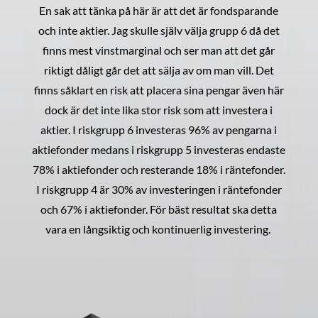
En sak att tänka på här är att det är fondsparande
och inte aktier. Jag skulle själv välja grupp 6 då det
finns mest vinstmarginal och ser man att det går
riktigt dåligt går det att sälja av om man vill. Det
finns såklart en risk att placera sina pengar även här
dock är det inte lika stor risk som att investera i
aktier. I riskgrupp 6 investeras 96% av pengarna i
aktiefonder medans i riskgrupp 5 investeras endaste
78% i aktiefonder och resterande 18% i räntefonder.
I riskgrupp 4 är 30% av investeringen i räntefonder
och 67% i aktiefonder. För bäst resultat ska detta
vara en långsiktig och kontinuerlig investering.