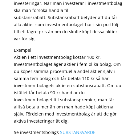
investeringar. När man investerar i investmentbolag
ska man försöka handla till
substansrabatt. Substansrabatt betyder att du får
alla aktier som investmentbolaget har i sin portfölj
till ett lägre pris än om du skulle köpt dessa aktier
var för sig.
Exempel:
Aktien i ett investmentbolag kostar 100 kr.
Investmentbolaget äger aktier i fem olika bolag. Om
du köper samma procentuella andel aktier själv i
samma fem bolag och får betala 110 kr så har
investmentbolagets aktie en substansrabatt. Om du
istället får betala 90 kr handlar du
investmentbolaget till substanspremier, man får
alltså betala mer än om man hade köpt aktierna
själv. Fördelen med investmentbolag är att de gör
aktiva investeringar åt dig.
Se investmentsbolags
SUBSTANSVÄRDE