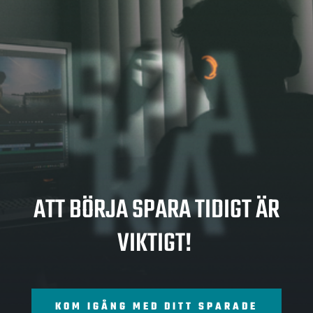
SPA
RA
ATT BÖRJA SPARA TIDIGT ÄR
VIKTIGT!
KOM IGÅNG MED DITT SPARADE