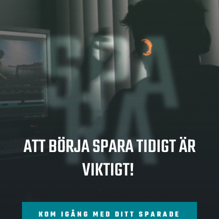
SPA
RA
ATT BÖRJA SPARA TIDIGT ÄR
VIKTIGT!
KOM IGÅNG MED DITT SPARADE