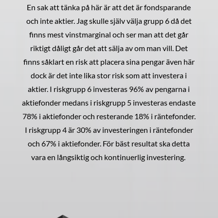
En sak att tänka på här är att det är fondsparande
och inte aktier. Jag skulle själv välja grupp 6 då det
finns mest vinstmarginal och ser man att det går
riktigt dåligt går det att sälja av om man vill. Det
finns såklart en risk att placera sina pengar även här
dock är det inte lika stor risk som att investera i
aktier. I riskgrupp 6 investeras 96% av pengarna i
aktiefonder medans i riskgrupp 5 investeras endaste
78% i aktiefonder och resterande 18% i räntefonder.
I riskgrupp 4 är 30% av investeringen i räntefonder
och 67% i aktiefonder. För bäst resultat ska detta
vara en långsiktig och kontinuerlig investering.