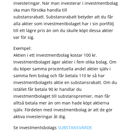
investeringar. När man investerar i investmentbolag
ska man försöka handla till
substansrabatt. Substansrabatt betyder att du får
alla aktier som investmentbolaget har i sin portfölj
till ett lägre pris än om du skulle köpt dessa aktier
var för sig.
Exempel:
Aktien i ett investmentbolag kostar 100 kr.
Investmentbolaget äger aktier i fem olika bolag. Om
du köper samma procentuella andel aktier själv i
samma fem bolag och får betala 110 kr så har
investmentbolagets aktie en substansrabatt. Om du
istället får betala 90 kr handlar du
investmentbolaget till substanspremier, man får
alltså betala mer än om man hade köpt aktierna
själv. Fördelen med investmentbolag är att de gör
aktiva investeringar åt dig.
Se investmentsbolags
SUBSTANSVÄRDE