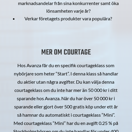
marknadsandelar från sina konkurrenter samt öka
lönsamheten varje år?
Verkar företagets produkter vara populära?
MER OM COURTAGE
Hos Avanza får du en specifik courtageklass som
nybörjare som heter “Start”. I denna klass så handlar
du aktier utan några avgifter. Du kan välja denna
courtageklass om du inte har mer än 50 000 kr i ditt
sparande hos Avanza. När du har över 50 000 kr i
sparande eller gjort över 500 gratis köp under ett år
så hamnar du automatiskt i courtageklass “Mini”.
Med courtageklass “Mini” har du en avgift 0.25 % på
Stockholmsbörsen om du inte handlar för under 400