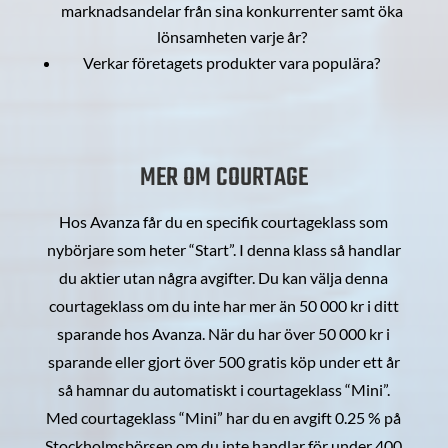
marknadsandelar från sina konkurrenter samt öka
lönsamheten varje år?
Verkar företagets produkter vara populära?
MER OM COURTAGE
Hos Avanza får du en specifik courtageklass som
nybörjare som heter “Start”. I denna klass så handlar
du aktier utan några avgifter. Du kan välja denna
courtageklass om du inte har mer än 50 000 kr i ditt
sparande hos Avanza. När du har över 50 000 kr i
sparande eller gjort över 500 gratis köp under ett år
så hamnar du automatiskt i courtageklass “Mini”.
Med courtageklass “Mini” har du en avgift 0.25 % på
Stockholmsbörsen om du inte handlar för under 400