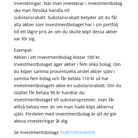
investeringar. När man investerar i investmentbolag
ska man försöka handla till
substansrabatt. Substansrabatt betyder att du får
alla aktier som investmentbolaget har i sin portfölj
till ett lägre pris än om du skulle köpt dessa aktier
var för sig.
Exempel:
Aktien i ett investmentbolag kostar 100 kr.
Investmentbolaget äger aktier i fem olika bolag. Om
du köper samma procentuella andel aktier själv i
samma fem bolag och får betala 110 kr så har
investmentbolagets aktie en substansrabatt. Om du
istället får betala 90 kr handlar du
investmentbolaget till substanspremier, man får
alltså betala mer än om man hade köpt aktierna
själv. Fördelen med investmentbolag är att de gör
aktiva investeringar åt dig.
Se investmentsbolags
SUBSTANSVÄRDE