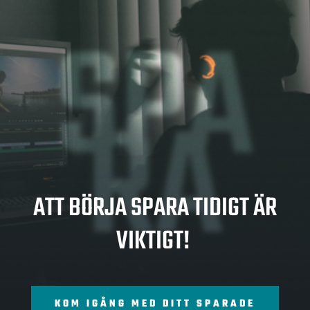
SPA
RA
ATT BÖRJA SPARA TIDIGT ÄR
VIKTIGT!
KOM IGÅNG MED DITT SPARADE