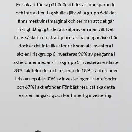
En sak att tänka på här är att det är fondsparande
och inte aktier. Jag skulle själv välja grupp 6 då det
finns mest vinstmarginal och ser man att det går
riktigt dåligt går det att sälja av om man vill. Det
finns såklart en risk att placera sina pengar även här
dock är det inte lika stor risk som att investera i
aktier. I riskgrupp 6 investeras 96% av pengarna i
aktiefonder medans i riskgrupp 5 investeras endaste
78% i aktiefonder och resterande 18% i räntefonder.
I riskgrupp 4 är 30% av investeringen i räntefonder
och 67% i aktiefonder. För bäst resultat ska detta
vara en långsiktig och kontinuerlig investering.