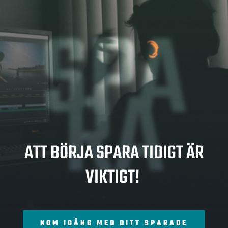
SPA
RA
ATT BÖRJA SPARA TIDIGT ÄR
VIKTIGT!
KOM IGÅNG MED DITT SPARADE