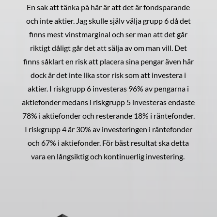
En sak att tänka på här är att det är fondsparande
och inte aktier. Jag skulle själv välja grupp 6 då det
finns mest vinstmarginal och ser man att det går
riktigt dåligt går det att sälja av om man vill. Det
finns såklart en risk att placera sina pengar även här
dock är det inte lika stor risk som att investera i
aktier. I riskgrupp 6 investeras 96% av pengarna i
aktiefonder medans i riskgrupp 5 investeras endaste
78% i aktiefonder och resterande 18% i räntefonder.
I riskgrupp 4 är 30% av investeringen i räntefonder
och 67% i aktiefonder. För bäst resultat ska detta
vara en långsiktig och kontinuerlig investering.