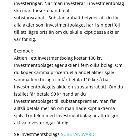
investeringar. När man investerar i investmentbolag
ska man försöka handla till
substansrabatt. Substansrabatt betyder att du får
alla aktier som investmentbolaget har i sin portfölj
till ett lägre pris än om du skulle köpt dessa aktier
var för sig.
Exempel:
Aktien i ett investmentbolag kostar 100 kr.
Investmentbolaget äger aktier i fem olika bolag. Om
du köper samma procentuella andel aktier själv i
samma fem bolag och får betala 110 kr så har
investmentbolagets aktie en substansrabatt. Om du
istället får betala 90 kr handlar du
investmentbolaget till substanspremier, man får
alltså betala mer än om man hade köpt aktierna
själv. Fördelen med investmentbolag är att de gör
aktiva investeringar åt dig.
Se investmentsbolags
SUBSTANSVÄRDE