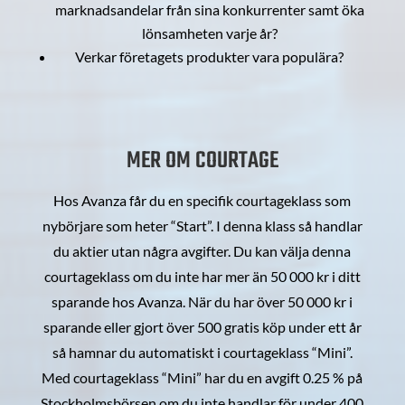
marknadsandelar från sina konkurrenter samt öka
lönsamheten varje år?
Verkar företagets produkter vara populära?
MER OM COURTAGE
Hos Avanza får du en specifik courtageklass som
nybörjare som heter “Start”. I denna klass så handlar
du aktier utan några avgifter. Du kan välja denna
courtageklass om du inte har mer än 50 000 kr i ditt
sparande hos Avanza. När du har över 50 000 kr i
sparande eller gjort över 500 gratis köp under ett år
så hamnar du automatiskt i courtageklass “Mini”.
Med courtageklass “Mini” har du en avgift 0.25 % på
Stockholmsbörsen om du inte handlar för under 400