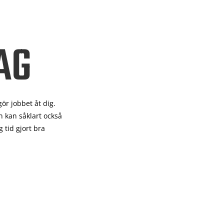
AG
gör
jobbet åt dig.
 kan såklart också
 tid gjort bra