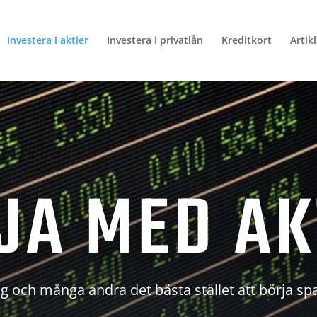
Investera i aktier
Investera i privatlån
Kreditkort
Artik
JA MED AK
g och många andra det bästa stället att börja sp