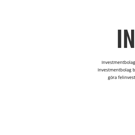
I
Investmentbolag 
Investmentbolag b
göra felinves