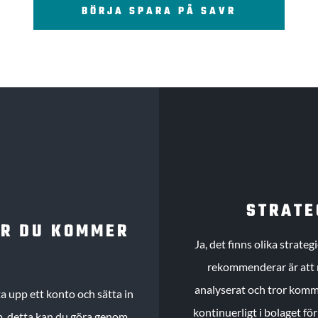
BÖRJA SPARA PÅ SAVR
STRATE
UR DU KOMMER
Ja, det finns olika strate
rekommenderar är att m
analyserat och tror komme
 upp ett konto och sätta in
kontinuerligt i bolaget fö
köp, detta kan du göra genom