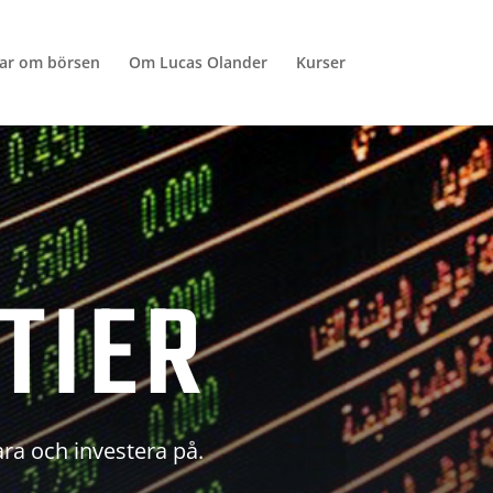
lar om börsen
Om Lucas Olander
Kurser
TIER
ara och investera på.