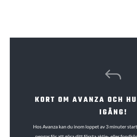
J
KORT OM AVANZA OCH H
IGÅNG!
Hos Avanza kan du inom loppet av 3 minuter starta
pengar för att göra ditt första aktie- eller fond