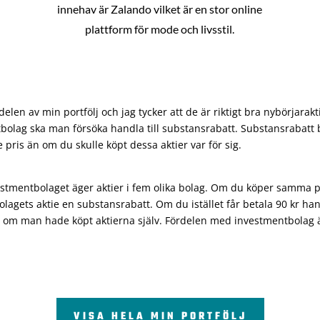
innehav är Zalando vilket är en stor online
plattform för mode och livsstil.
len av min portfölj och jag tycker att de är riktigt bra nybörjarakt
bolag ska man försöka handla till substansrabatt. Substansrabatt b
re pris än om du skulle köpt dessa aktier var för sig.
vestmentbolaget äger aktier i fem olika bolag. Om du köper samma 
olagets aktie en substansrabatt. Om du istället får betala 90 kr han
 om man hade köpt aktierna själv. Fördelen med investmentbolag är 
VISA HELA MIN PORTFÖLJ