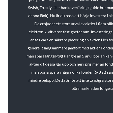
Swish, Trustly eller banköverföring (guide hur ma
denna länk). Nu är du redo att börja investera i a
De erbjuder ett stort urval av aktier i flera ol
elektronik, vitvaror, fastigheter mm. Investeringar
anses vara en säkrare placering än aktier. Hos f
generellt långsammare jämfört med aktier. Fonder 
man spara långsiktigt (längre än 5 år). I början kan d
aktier då dessa går upp och ner i pris mer än fo
man börja spara i några olika fonder (5-8 st) sam
mindre belopp. Detta är för att inte ta några stora
börsmarknaden fungera