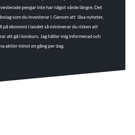
 investerade pengar inte har något värde längre. Det
de bolag som du investerar i. Genom att läsa nyheter,
ll på ekonomi i landet så minimerar du risken att
rar att gå i konkurs. Jag håller mig informerad och
na aktier minst en gång per dag.