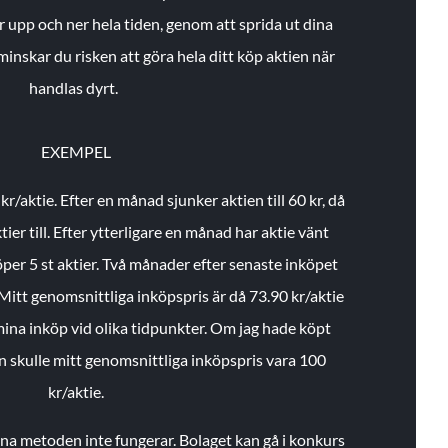
r upp och ner hela tiden, genom att sprida ut dina
minskar du risken att göra hela ditt köp aktien när
handlas dyrt.
EXEMPEL
 kr/aktie.
Efter en månad sjunker aktien till 60 kr, då
ier till.
Efter ytterligare en månad har aktie vänt
öper 5 st aktier.
Två månader efter senaste inköpet
Mitt genomsnittliga inköpspris är då 73.90 kr/aktie
 mina inköp vid olika tidpunkter. Om jag hade köpt
an skulle mitt genomsnittliga inköpspris vara 100
kr/aktie.
enna metoden inte fungerar. Bolaget kan gå i konkurs