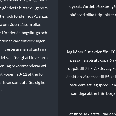
dyrast. Värdet på aktier gå
n gör detta hittar du genom
inköp vid olika tidpunkter 
ktier och fonder hos Avanza.
ika områden så som bilar,
 i fonder är långsiktiga och
onder är värdeutvecklingen
investerar man oftast i när
Jag köper 3 st aktier för 100
et var läskigt att investera i
passar jag på att köpa 6 akt
nder. Jag rekommenderar att
uppåt till 75 kr/aktie. Jag k
t köper in 8-12 aktier för
är aktien värderad till 85 kr.
 risker samt att lära sig hur
tack vare att jag spred ut
r.
samtliga aktier från börj
Det finns såklart fall där d