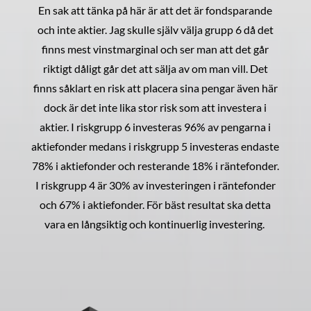
En sak att tänka på här är att det är fondsparande
och inte aktier. Jag skulle själv välja grupp 6 då det
finns mest vinstmarginal och ser man att det går
riktigt dåligt går det att sälja av om man vill. Det
finns såklart en risk att placera sina pengar även här
dock är det inte lika stor risk som att investera i
aktier. I riskgrupp 6 investeras 96% av pengarna i
aktiefonder medans i riskgrupp 5 investeras endaste
78% i aktiefonder och resterande 18% i räntefonder.
I riskgrupp 4 är 30% av investeringen i räntefonder
och 67% i aktiefonder. För bäst resultat ska detta
vara en långsiktig och kontinuerlig investering.