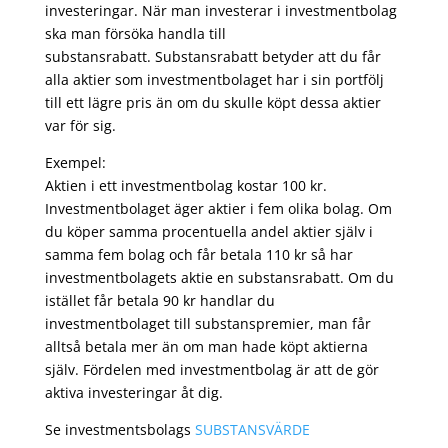
investeringar. När man investerar i investmentbolag
ska man försöka handla till
substansrabatt. Substansrabatt betyder att du får
alla aktier som investmentbolaget har i sin portfölj
till ett lägre pris än om du skulle köpt dessa aktier
var för sig.
Exempel:
Aktien i ett investmentbolag kostar 100 kr.
Investmentbolaget äger aktier i fem olika bolag. Om
du köper samma procentuella andel aktier själv i
samma fem bolag och får betala 110 kr så har
investmentbolagets aktie en substansrabatt. Om du
istället får betala 90 kr handlar du
investmentbolaget till substanspremier, man får
alltså betala mer än om man hade köpt aktierna
själv. Fördelen med investmentbolag är att de gör
aktiva investeringar åt dig.
Se investmentsbolags
SUBSTANSVÄRDE