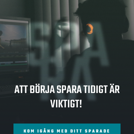
SPA
RA
ATT BÖRJA SPARA TIDIGT ÄR
VIKTIGT!
KOM IGÅNG MED DITT SPARADE