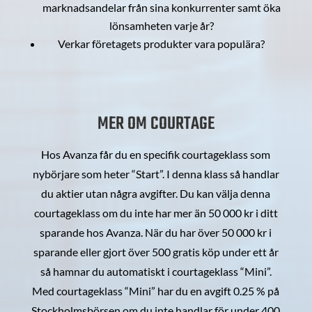
marknadsandelar från sina konkurrenter samt öka
lönsamheten varje år?
Verkar företagets produkter vara populära?
MER OM COURTAGE
Hos Avanza får du en specifik courtageklass som
nybörjare som heter “Start”. I denna klass så handlar
du aktier utan några avgifter. Du kan välja denna
courtageklass om du inte har mer än 50 000 kr i ditt
sparande hos Avanza. När du har över 50 000 kr i
sparande eller gjort över 500 gratis köp under ett år
så hamnar du automatiskt i courtageklass “Mini”.
Med courtageklass “Mini” har du en avgift 0.25 % på
Stockholmsbörsen om du inte handlar för under 400