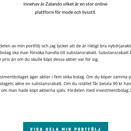
innehav är Zalando vilket är en stor online
plattform för mode och livsstil.
len av min portfölj och jag tycker att de är riktigt bra nybörjarakt
bolag ska man försöka handla till substansrabatt. Substansrabatt b
re pris än om du skulle köpt dessa aktier var för sig.
vestmentbolaget äger aktier i fem olika bolag. Om du köper samma 
olagets aktie en substansrabatt. Om du istället får betala 90 kr han
 om man hade köpt aktierna själv. Fördelen med investmentbolag är 
VISA HELA MIN PORTFÖLJ