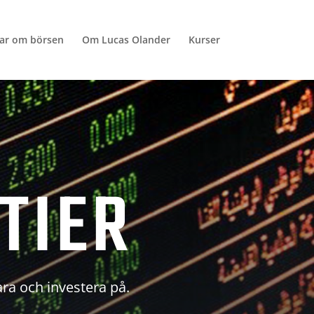
lar om börsen
Om Lucas Olander
Kurser
TIER
ara och investera på.