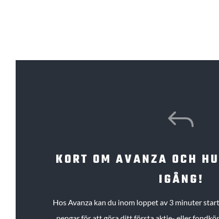
J
KORT OM AVANZA OCH H
IGÅNG!
Hos Avanza kan du inom loppet av 3 minuter starta
pengar för att göra ditt första aktie- eller fond