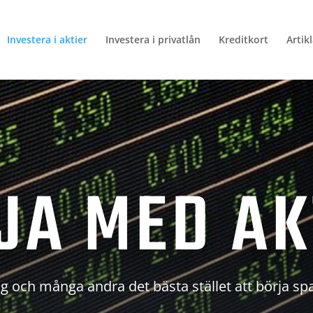
Investera i aktier
Investera i privatlån
Kreditkort
Artik
JA MED AK
g och många andra det bästa stället att börja sp