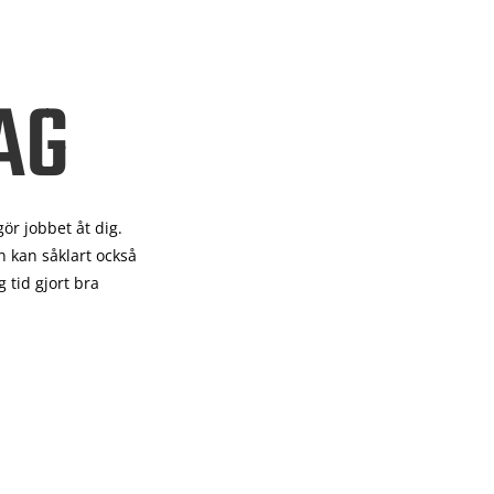
AG
gör
jobbet åt dig.
 kan såklart också
 tid gjort bra