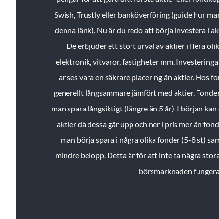
Swish, Trustly eller banköverföring (guide hur ma
denna länk). Nu är du redo att börja investera i a
De erbjuder ett stort urval av aktier i flera ol
elektronik, vitvaror, fastigheter mm. Investeringar
anses vara en säkrare placering än aktier. Hos f
generellt långsammare jämfört med aktier. Fonder 
man spara långsiktigt (längre än 5 år). I början kan d
aktier då dessa går upp och ner i pris mer än fo
man börja spara i några olika fonder (5-8 st) sam
mindre belopp. Detta är för att inte ta några stora
börsmarknaden fungera