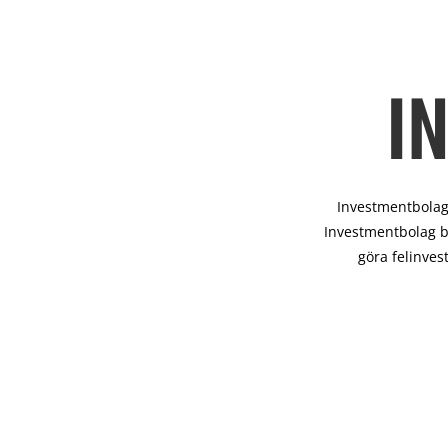
I
Investmentbolag 
Investmentbolag b
göra felinves