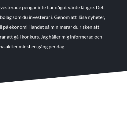
 investerade pengar inte har något värde längre. Det
de bolag som du investerar i. Genom att läsa nyheter,
ll på ekonomi i landet så minimerar du risken att
rar att gå i konkurs. Jag håller mig informerad och
na aktier minst en gång per dag.