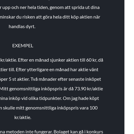
r upp och ner hela tiden, genom att sprida ut dina
minskar du risken att göra hela ditt köp aktien när
handlas dyrt.
EXEMPEL
 kr/aktie.
Efter en månad sjunker aktien till 60 kr, då
ier till.
Efter ytterligare en månad har aktie vänt
öper 5 st aktier.
Två månader efter senaste inköpet
Mitt genomsnittliga inköpspris är då 73.90 kr/aktie
 mina inköp vid olika tidpunkter. Om jag hade köpt
an skulle mitt genomsnittliga inköpspris vara 100
kr/aktie.
enna metoden inte fungerar. Bolaget kan gå i konkurs