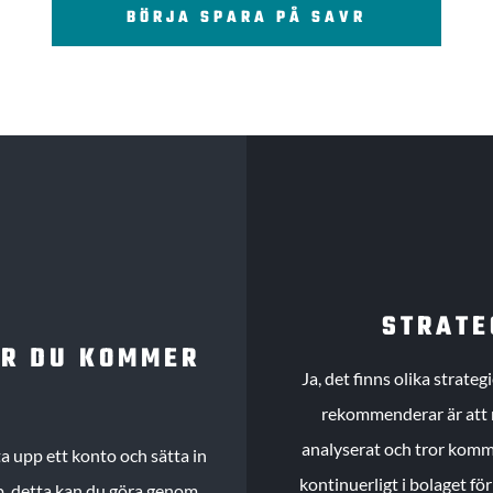
BÖRJA SPARA PÅ SAVR
STRATE
UR DU KOMMER
Ja, det finns olika strate
rekommenderar är att m
analyserat och tror komme
 upp ett konto och sätta in
kontinuerligt i bolaget fö
köp, detta kan du göra genom