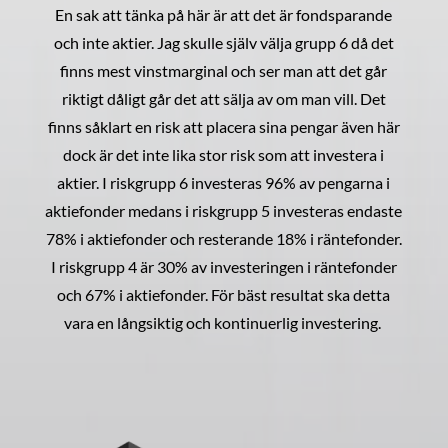
En sak att tänka på här är att det är fondsparande
och inte aktier. Jag skulle själv välja grupp 6 då det
finns mest vinstmarginal och ser man att det går
riktigt dåligt går det att sälja av om man vill. Det
finns såklart en risk att placera sina pengar även här
dock är det inte lika stor risk som att investera i
aktier. I riskgrupp 6 investeras 96% av pengarna i
aktiefonder medans i riskgrupp 5 investeras endaste
78% i aktiefonder och resterande 18% i räntefonder.
I riskgrupp 4 är 30% av investeringen i räntefonder
och 67% i aktiefonder. För bäst resultat ska detta
vara en långsiktig och kontinuerlig investering.