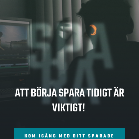
SPA
RA
ATT BÖRJA SPARA TIDIGT ÄR
VIKTIGT!
KOM IGÅNG MED DITT SPARADE