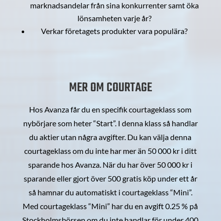
marknadsandelar från sina konkurrenter samt öka
lönsamheten varje år?
Verkar företagets produkter vara populära?
MER OM COURTAGE
Hos Avanza får du en specifik courtageklass som
nybörjare som heter “Start”. I denna klass så handlar
du aktier utan några avgifter. Du kan välja denna
courtageklass om du inte har mer än 50 000 kr i ditt
sparande hos Avanza. När du har över 50 000 kr i
sparande eller gjort över 500 gratis köp under ett år
så hamnar du automatiskt i courtageklass “Mini”.
Med courtageklass “Mini” har du en avgift 0.25 % på
Stockholmsbörsen om du inte handlar för under 400