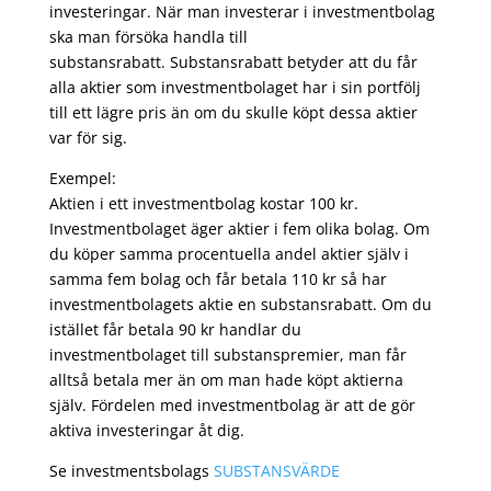
investeringar. När man investerar i investmentbolag
ska man försöka handla till
substansrabatt. Substansrabatt betyder att du får
alla aktier som investmentbolaget har i sin portfölj
till ett lägre pris än om du skulle köpt dessa aktier
var för sig.
Exempel:
Aktien i ett investmentbolag kostar 100 kr.
Investmentbolaget äger aktier i fem olika bolag. Om
du köper samma procentuella andel aktier själv i
samma fem bolag och får betala 110 kr så har
investmentbolagets aktie en substansrabatt. Om du
istället får betala 90 kr handlar du
investmentbolaget till substanspremier, man får
alltså betala mer än om man hade köpt aktierna
själv. Fördelen med investmentbolag är att de gör
aktiva investeringar åt dig.
Se investmentsbolags
SUBSTANSVÄRDE