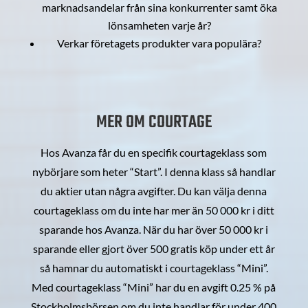
marknadsandelar från sina konkurrenter samt öka
lönsamheten varje år?
Verkar företagets produkter vara populära?
MER OM COURTAGE
Hos Avanza får du en specifik courtageklass som
nybörjare som heter “Start”. I denna klass så handlar
du aktier utan några avgifter. Du kan välja denna
courtageklass om du inte har mer än 50 000 kr i ditt
sparande hos Avanza. När du har över 50 000 kr i
sparande eller gjort över 500 gratis köp under ett år
så hamnar du automatiskt i courtageklass “Mini”.
Med courtageklass “Mini” har du en avgift 0.25 % på
Stockholmsbörsen om du inte handlar för under 400