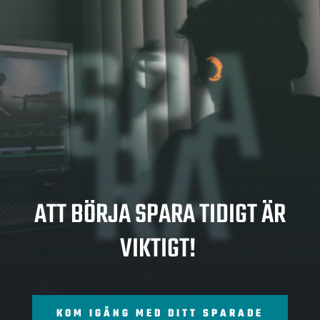
SPA
RA
ATT BÖRJA SPARA TIDIGT ÄR
VIKTIGT!
KOM IGÅNG MED DITT SPARADE