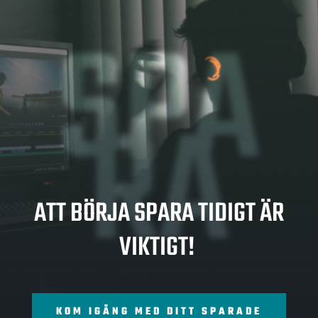
SPA
RA
ATT BÖRJA SPARA TIDIGT ÄR
VIKTIGT!
KOM IGÅNG MED DITT SPARADE