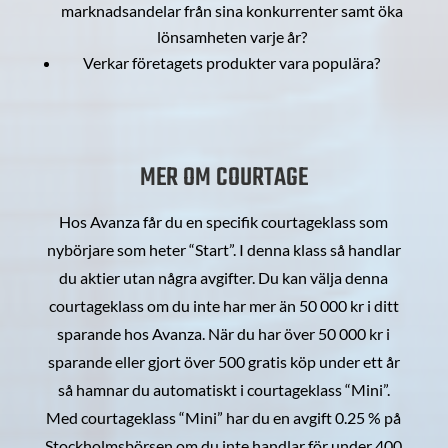
marknadsandelar från sina konkurrenter samt öka
lönsamheten varje år?
Verkar företagets produkter vara populära?
MER OM COURTAGE
Hos Avanza får du en specifik courtageklass som
nybörjare som heter “Start”. I denna klass så handlar
du aktier utan några avgifter. Du kan välja denna
courtageklass om du inte har mer än 50 000 kr i ditt
sparande hos Avanza. När du har över 50 000 kr i
sparande eller gjort över 500 gratis köp under ett år
så hamnar du automatiskt i courtageklass “Mini”.
Med courtageklass “Mini” har du en avgift 0.25 % på
Stockholmsbörsen om du inte handlar för under 400