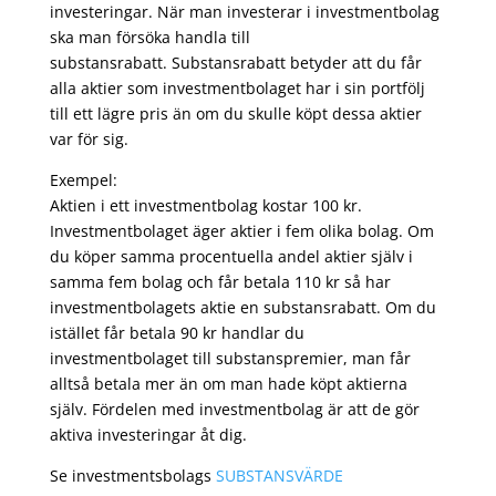
investeringar. När man investerar i investmentbolag
ska man försöka handla till
substansrabatt. Substansrabatt betyder att du får
alla aktier som investmentbolaget har i sin portfölj
till ett lägre pris än om du skulle köpt dessa aktier
var för sig.
Exempel:
Aktien i ett investmentbolag kostar 100 kr.
Investmentbolaget äger aktier i fem olika bolag. Om
du köper samma procentuella andel aktier själv i
samma fem bolag och får betala 110 kr så har
investmentbolagets aktie en substansrabatt. Om du
istället får betala 90 kr handlar du
investmentbolaget till substanspremier, man får
alltså betala mer än om man hade köpt aktierna
själv. Fördelen med investmentbolag är att de gör
aktiva investeringar åt dig.
Se investmentsbolags
SUBSTANSVÄRDE