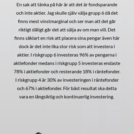
En sak att tänka på här är att det är fondsparande
och inte aktier. Jag skulle själv välja grupp 6 då det
finns mest vinstmarginal och ser man att det går
riktigt dåligt går det att sälja av om man vill. Det
finns såklart en risk att placera sina pengar även här
dock är det inte lika stor risk som att investera i
aktier. I riskgrupp 6 investeras 96% av pengarna i
aktiefonder medans i riskgrupp 5 investeras endaste
78% i aktiefonder och resterande 18% i räntefonder.
I riskgrupp 4 är 30% av investeringen i räntefonder
och 67% i aktiefonder. För bäst resultat ska detta
vara en långsiktig och kontinuerlig investering.