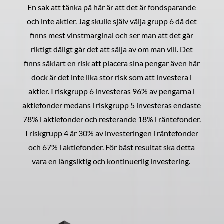
En sak att tänka på här är att det är fondsparande
och inte aktier. Jag skulle själv välja grupp 6 då det
finns mest vinstmarginal och ser man att det går
riktigt dåligt går det att sälja av om man vill. Det
finns såklart en risk att placera sina pengar även här
dock är det inte lika stor risk som att investera i
aktier. I riskgrupp 6 investeras 96% av pengarna i
aktiefonder medans i riskgrupp 5 investeras endaste
78% i aktiefonder och resterande 18% i räntefonder.
I riskgrupp 4 är 30% av investeringen i räntefonder
och 67% i aktiefonder. För bäst resultat ska detta
vara en långsiktig och kontinuerlig investering.