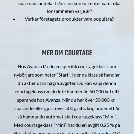
marknadsandelar från sina konkurrenter samt öka
lönsamheten varje år?
Verkar företagets produkter vara populära?
MER OM COURTAGE
Hos Avanza får du en specifik courtageklass som
nybörjare som heter “Start”. I denna klass så handlar
du aktier utan några avgifter. Du kan välja denna
courtageklass om du inte har mer än 50 000 kr i ditt
sparande hos Avanza. När du har över 50 000 kr i
sparande eller gjort över 500 gratis köp under ett år
så hamnar du automatiskt i courtageklass “Mini”.
Med courtageklass “Mini” har du en avgift 0.25 % på
Stockholmsbörsen om du inte handlar för under 400