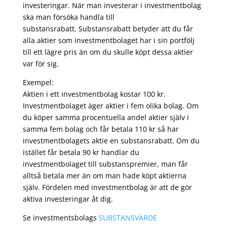
investeringar. När man investerar i investmentbolag
ska man försöka handla till
substansrabatt. Substansrabatt betyder att du får
alla aktier som investmentbolaget har i sin portfölj
till ett lägre pris än om du skulle köpt dessa aktier
var för sig.
Exempel:
Aktien i ett investmentbolag kostar 100 kr.
Investmentbolaget äger aktier i fem olika bolag. Om
du köper samma procentuella andel aktier själv i
samma fem bolag och får betala 110 kr så har
investmentbolagets aktie en substansrabatt. Om du
istället får betala 90 kr handlar du
investmentbolaget till substanspremier, man får
alltså betala mer än om man hade köpt aktierna
själv. Fördelen med investmentbolag är att de gör
aktiva investeringar åt dig.
Se investmentsbolags
SUBSTANSVÄRDE