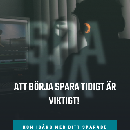
SPA
RA
ATT BÖRJA SPARA TIDIGT ÄR
VIKTIGT!
KOM IGÅNG MED DITT SPARADE