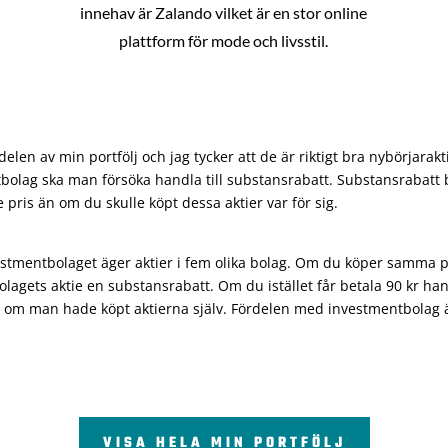
innehav är Zalando vilket är en stor online
plattform för mode och livsstil.
len av min portfölj och jag tycker att de är riktigt bra nybörjarakt
bolag ska man försöka handla till substansrabatt. Substansrabatt b
re pris än om du skulle köpt dessa aktier var för sig.
vestmentbolaget äger aktier i fem olika bolag. Om du köper samma 
olagets aktie en substansrabatt. Om du istället får betala 90 kr han
 om man hade köpt aktierna själv. Fördelen med investmentbolag är 
VISA HELA MIN PORTFÖLJ