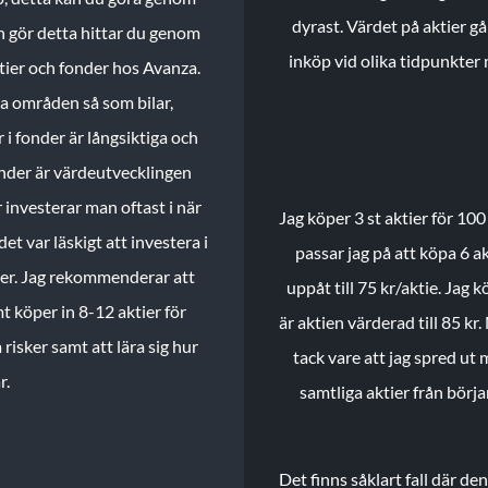
dyrast. Värdet på aktier gå
n gör detta hittar du genom
inköp vid olika tidpunkter 
ktier och fonder hos Avanza.
ika områden så som bilar,
 i fonder är långsiktiga och
onder är värdeutvecklingen
investerar man oftast i när
Jag köper 3 st aktier för 100
et var läskigt att investera i
passar jag på att köpa 6 akt
nder. Jag rekommenderar att
uppåt till 75 kr/aktie. Jag k
t köper in 8-12 aktier för
är aktien värderad till 85 kr.
 risker samt att lära sig hur
tack vare att jag spred ut
r.
samtliga aktier från börj
Det finns såklart fall där d