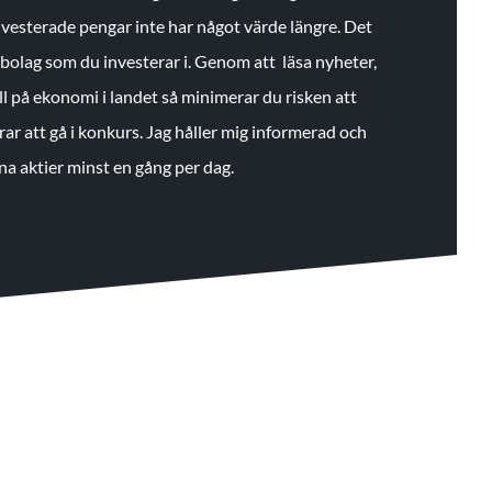
 investerade pengar inte har något värde längre. Det
de bolag som du investerar i. Genom att läsa nyheter,
ll på ekonomi i landet så minimerar du risken att
rar att gå i konkurs. Jag håller mig informerad och
na aktier minst en gång per dag.