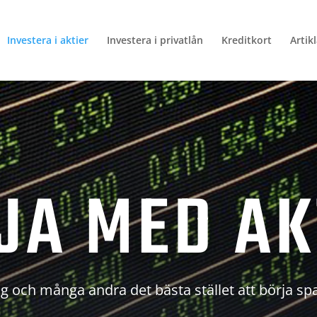
Investera i aktier
Investera i privatlån
Kreditkort
Artik
JA MED AK
g och många andra det bästa stället att börja sp