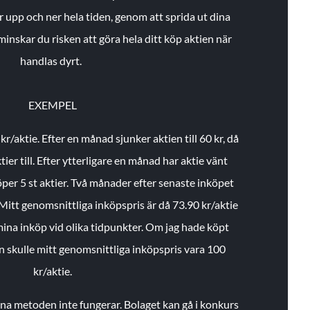
r upp och ner hela tiden, genom att sprida ut dina
minskar du risken att göra hela ditt köp aktien när
handlas dyrt.
EXEMPEL
 kr/aktie.
Efter en månad sjunker aktien till 60 kr, då
ier till.
Efter ytterligare en månad har aktie vänt
öper 5 st aktier.
Två månader efter senaste inköpet
Mitt genomsnittliga inköpspris är då 73.90 kr/aktie
 mina inköp vid olika tidpunkter. Om jag hade köpt
an skulle mitt genomsnittliga inköpspris vara 100
kr/aktie.
enna metoden inte fungerar. Bolaget kan gå i konkurs