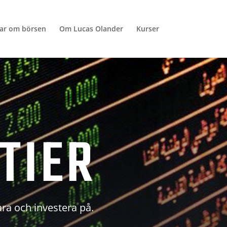
lar om börsen
Om Lucas Olander
Kurser
TIER
ara och investera på.