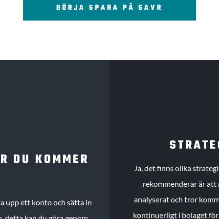
BÖRJA SPARA PÅ SAVR
STRATE
UR DU KOMMER
Ja, det finns olika strate
rekommenderar är att m
analyserat och tror komme
 upp ett konto och sätta in
kontinuerligt i bolaget fö
köp, detta kan du göra genom