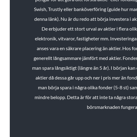
Swish, Trustly eller banköverföring (guide hur ma
denna länk). Nu är du redo att börja investera i a
De erbjuder ett stort urval av aktier i flera ol
elektronik, vitvaror, fastigheter mm. Investeringar
anses vara en säkrare placering än aktier. Hos f
generellt långsammare jämfört med aktier. Fonder 
man spara långsiktigt (längre än 5 år). I början kan d
aktier då dessa går upp och ner i pris mer än fo
man börja spara i några olika fonder (5-8 st) sam
mindre belopp. Detta är för att inte ta några stora
börsmarknaden fungera