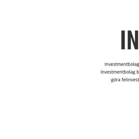
I
Investmentbolag 
Investmentbolag b
göra felinves