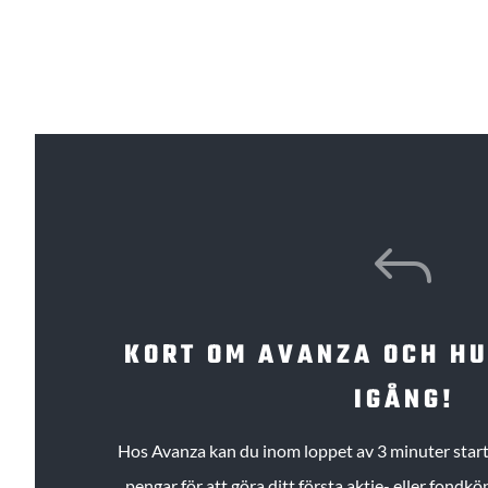
J
KORT OM AVANZA OCH H
IGÅNG!
Hos Avanza kan du inom loppet av 3 minuter starta
pengar för att göra ditt första aktie- eller fond