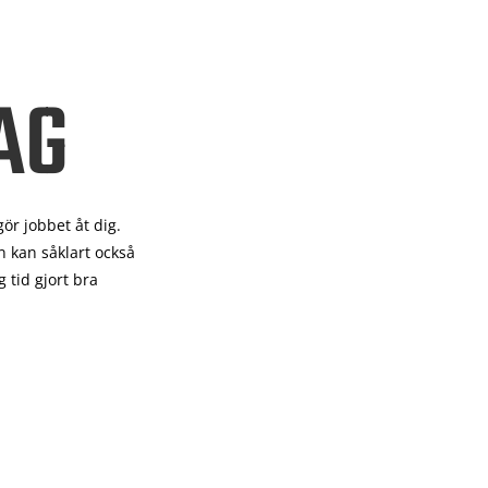
AG
gör
jobbet åt dig.
 kan såklart också
 tid gjort bra