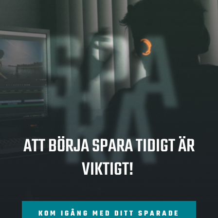
SPA
RA
ATT BÖRJA SPARA TIDIGT ÄR
VIKTIGT!
KOM IGÅNG MED DITT SPARADE