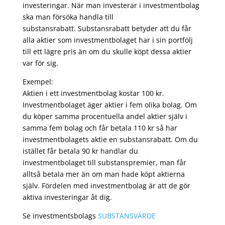
investeringar. När man investerar i investmentbolag
ska man försöka handla till
substansrabatt. Substansrabatt betyder att du får
alla aktier som investmentbolaget har i sin portfölj
till ett lägre pris än om du skulle köpt dessa aktier
var för sig.
Exempel:
Aktien i ett investmentbolag kostar 100 kr.
Investmentbolaget äger aktier i fem olika bolag. Om
du köper samma procentuella andel aktier själv i
samma fem bolag och får betala 110 kr så har
investmentbolagets aktie en substansrabatt. Om du
istället får betala 90 kr handlar du
investmentbolaget till substanspremier, man får
alltså betala mer än om man hade köpt aktierna
själv. Fördelen med investmentbolag är att de gör
aktiva investeringar åt dig.
Se investmentsbolags
SUBSTANSVÄRDE