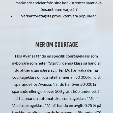
marknadsandelar från sina konkurrenter samt öka
lönsamheten varje år?
Verkar företagets produkter vara populära?
MER OM COURTAGE
Hos Avanza får du en specifik courtageklass som
nybörjare som heter “Start”. I denna klass så handlar
du aktier utan några avgifter. Du kan välja denna
courtageklass om du inte har mer än 50 000 kr i ditt
sparande hos Avanza. När du har över 50 000 kr i
sparande eller gjort över 500 gratis köp under ett år
så hamnar du automatiskt i courtageklass “Mini”.
Med courtageklass “Mini” har du en avgift 0.25 % på
Stockholmsbörsen om du inte handlar för under 400