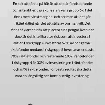
En sak att tänka på här är att det är fondsparande
och inte aktier. Jag skulle själv välja grupp 6 då det
finns mest vinstmarginal och ser man att det går
riktigt dåligt går det att sälja av om man vill. Det
finns såklart en risk att placera sina pengar även här
dock är det inte lika stor risk som att investera i
aktier. I riskgrupp 6 investeras 96% av pengarna i
aktiefonder medans i riskgrupp 5 investeras endaste
78% i aktiefonder och resterande 18% i räntefonder.
I riskgrupp 4 är 30% av investeringen i räntefonder
och 67% i aktiefonder. För bäst resultat ska detta
vara en långsiktig och kontinuerlig investering.