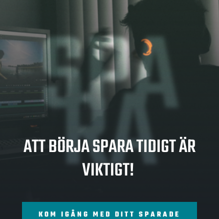
SPA
RA
ATT BÖRJA SPARA TIDIGT ÄR
VIKTIGT!
KOM IGÅNG MED DITT SPARADE