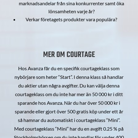
marknadsandelar från sina konkurrenter samt öka
lönsamheten varje år?
Verkar företagets produkter vara populära?
MER OM COURTAGE
Hos Avanza får du en specifik courtageklass som
nybörjare som heter “Start”. I denna klass så handlar
du aktier utan några avgifter. Du kan välja denna
courtageklass om du inte har mer än 50 000 kr i ditt
sparande hos Avanza. När du har över 50 000 kr i
sparande eller gjort över 500 gratis köp under ett år
så hamnar du automatiskt i courtageklass “Mini”.
Med courtageklass “Mini” har du en avgift 0.25 % på
Stockholmsbörsen om du inte handlar för under 400