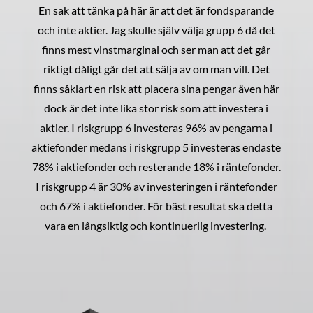
En sak att tänka på här är att det är fondsparande
och inte aktier. Jag skulle själv välja grupp 6 då det
finns mest vinstmarginal och ser man att det går
riktigt dåligt går det att sälja av om man vill. Det
finns såklart en risk att placera sina pengar även här
dock är det inte lika stor risk som att investera i
aktier. I riskgrupp 6 investeras 96% av pengarna i
aktiefonder medans i riskgrupp 5 investeras endaste
78% i aktiefonder och resterande 18% i räntefonder.
I riskgrupp 4 är 30% av investeringen i räntefonder
och 67% i aktiefonder. För bäst resultat ska detta
vara en långsiktig och kontinuerlig investering.