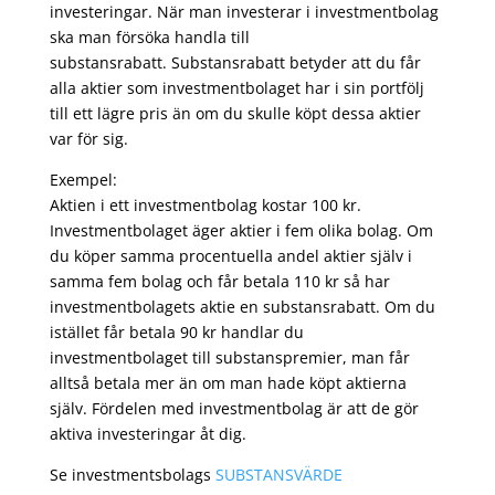
investeringar. När man investerar i investmentbolag
ska man försöka handla till
substansrabatt. Substansrabatt betyder att du får
alla aktier som investmentbolaget har i sin portfölj
till ett lägre pris än om du skulle köpt dessa aktier
var för sig.
Exempel:
Aktien i ett investmentbolag kostar 100 kr.
Investmentbolaget äger aktier i fem olika bolag. Om
du köper samma procentuella andel aktier själv i
samma fem bolag och får betala 110 kr så har
investmentbolagets aktie en substansrabatt. Om du
istället får betala 90 kr handlar du
investmentbolaget till substanspremier, man får
alltså betala mer än om man hade köpt aktierna
själv. Fördelen med investmentbolag är att de gör
aktiva investeringar åt dig.
Se investmentsbolags
SUBSTANSVÄRDE