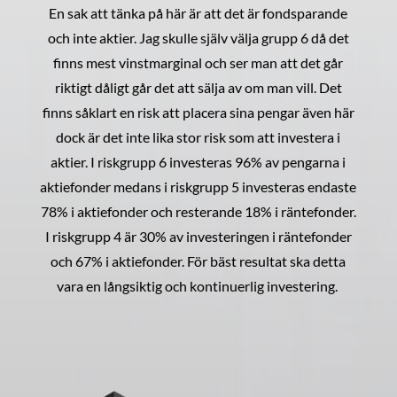
En sak att tänka på här är att det är fondsparande
och inte aktier. Jag skulle själv välja grupp 6 då det
finns mest vinstmarginal och ser man att det går
riktigt dåligt går det att sälja av om man vill. Det
finns såklart en risk att placera sina pengar även här
dock är det inte lika stor risk som att investera i
aktier. I riskgrupp 6 investeras 96% av pengarna i
aktiefonder medans i riskgrupp 5 investeras endaste
78% i aktiefonder och resterande 18% i räntefonder.
I riskgrupp 4 är 30% av investeringen i räntefonder
och 67% i aktiefonder. För bäst resultat ska detta
vara en långsiktig och kontinuerlig investering.