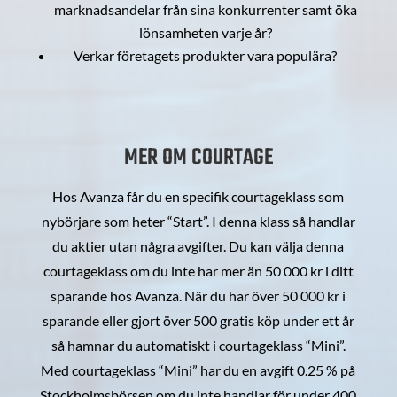
marknadsandelar från sina konkurrenter samt öka
lönsamheten varje år?
Verkar företagets produkter vara populära?
MER OM COURTAGE
Hos Avanza får du en specifik courtageklass som
nybörjare som heter “Start”. I denna klass så handlar
du aktier utan några avgifter. Du kan välja denna
courtageklass om du inte har mer än 50 000 kr i ditt
sparande hos Avanza. När du har över 50 000 kr i
sparande eller gjort över 500 gratis köp under ett år
så hamnar du automatiskt i courtageklass “Mini”.
Med courtageklass “Mini” har du en avgift 0.25 % på
Stockholmsbörsen om du inte handlar för under 400