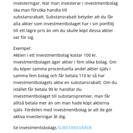
investeringar. När man investerar i investmentbolag
ska man försöka handla till
substansrabatt. Substansrabatt betyder att du får
alla aktier som investmentbolaget har i sin portfölj
till ett lägre pris än om du skulle köpt dessa aktier
var för sig.
Exempel:
Aktien i ett investmentbolag kostar 100 kr.
Investmentbolaget äger aktier i fem olika bolag. Om
du köper samma procentuella andel aktier själv i
samma fem bolag och får betala 110 kr så har
investmentbolagets aktie en substansrabatt. Om du
istället får betala 90 kr handlar du
investmentbolaget till substanspremier, man får
alltså betala mer än om man hade köpt aktierna
själv. Fördelen med investmentbolag är att de gör
aktiva investeringar åt dig.
Se investmentsbolags
SUBSTANSVÄRDE