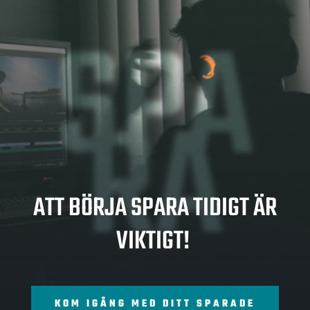
SPA
RA
ATT BÖRJA SPARA TIDIGT ÄR
VIKTIGT!
KOM IGÅNG MED DITT SPARADE