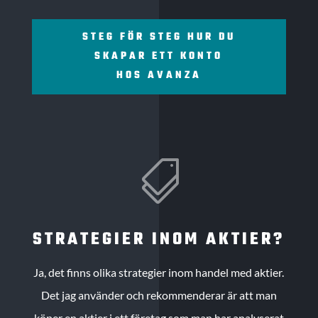
STEG FÖR STEG HUR DU
SKAPAR ETT KONTO
HOS AVANZA

STRATEGIER INOM AKTIER?
Ja, det finns olika strategier inom handel med aktier.
Det jag använder och rekommenderar är att man
köper en aktier i ett företag som man har analyserat