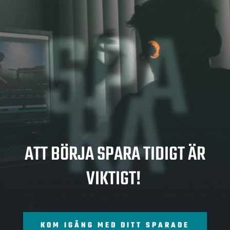
SPA
RA
ATT BÖRJA SPARA TIDIGT ÄR
VIKTIGT!
KOM IGÅNG MED DITT SPARADE