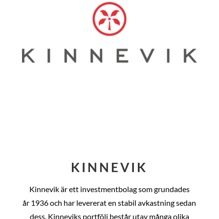
KINNEVIK
Kinnevik är ett investmentbolag som grundades
år
1936 och har levererat en stabil avkastning sedan
dess
. Kinneviks portfölj består utav många olika