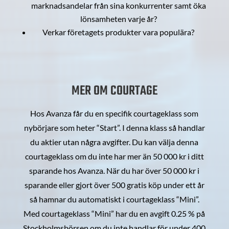
marknadsandelar från sina konkurrenter samt öka
lönsamheten varje år?
Verkar företagets produkter vara populära?
MER OM COURTAGE
Hos Avanza får du en specifik courtageklass som
nybörjare som heter “Start”. I denna klass så handlar
du aktier utan några avgifter. Du kan välja denna
courtageklass om du inte har mer än 50 000 kr i ditt
sparande hos Avanza. När du har över 50 000 kr i
sparande eller gjort över 500 gratis köp under ett år
så hamnar du automatiskt i courtageklass “Mini”.
Med courtageklass “Mini” har du en avgift 0.25 % på
Stockholmsbörsen om du inte handlar för under 400