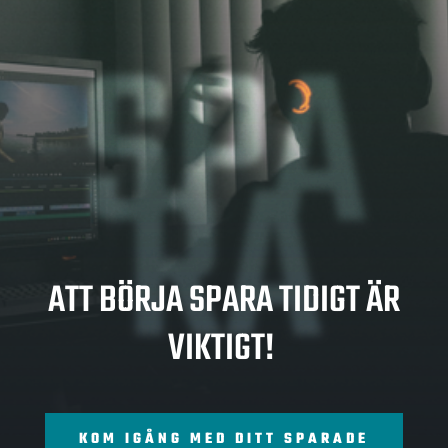
SPA
RA
ATT BÖRJA SPARA TIDIGT ÄR
VIKTIGT!
KOM IGÅNG MED DITT SPARADE