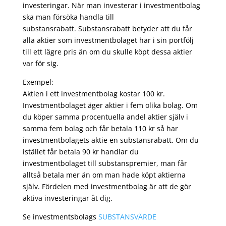
investeringar. När man investerar i investmentbolag
ska man försöka handla till
substansrabatt. Substansrabatt betyder att du får
alla aktier som investmentbolaget har i sin portfölj
till ett lägre pris än om du skulle köpt dessa aktier
var för sig.
Exempel:
Aktien i ett investmentbolag kostar 100 kr.
Investmentbolaget äger aktier i fem olika bolag. Om
du köper samma procentuella andel aktier själv i
samma fem bolag och får betala 110 kr så har
investmentbolagets aktie en substansrabatt. Om du
istället får betala 90 kr handlar du
investmentbolaget till substanspremier, man får
alltså betala mer än om man hade köpt aktierna
själv. Fördelen med investmentbolag är att de gör
aktiva investeringar åt dig.
Se investmentsbolags
SUBSTANSVÄRDE