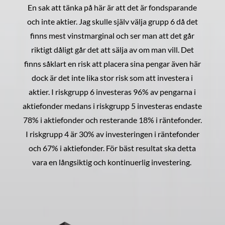
En sak att tänka på här är att det är fondsparande
och inte aktier. Jag skulle själv välja grupp 6 då det
finns mest vinstmarginal och ser man att det går
riktigt dåligt går det att sälja av om man vill. Det
finns såklart en risk att placera sina pengar även här
dock är det inte lika stor risk som att investera i
aktier. I riskgrupp 6 investeras 96% av pengarna i
aktiefonder medans i riskgrupp 5 investeras endaste
78% i aktiefonder och resterande 18% i räntefonder.
I riskgrupp 4 är 30% av investeringen i räntefonder
och 67% i aktiefonder. För bäst resultat ska detta
vara en långsiktig och kontinuerlig investering.