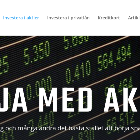
Investera i aktier
Investera i privatlån
Kreditkort
Artik
JA MED AK
g och många andra det bästa stället att börja sp