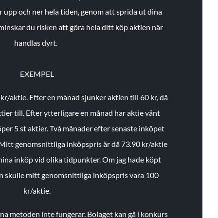
r upp och ner hela tiden, genom att sprida ut dina
minskar du risken att göra hela ditt köp aktien när
handlas dyrt.
EXEMPEL
 kr/aktie.
Efter en månad sjunker aktien till 60 kr, då
ier till.
Efter ytterligare en månad har aktie vänt
öper 5 st aktier.
Två månader efter senaste inköpet
Mitt genomsnittliga inköpspris är då 73.90 kr/aktie
 mina inköp vid olika tidpunkter. Om jag hade köpt
an skulle mitt genomsnittliga inköpspris vara 100
kr/aktie.
enna metoden inte fungerar. Bolaget kan gå i konkurs