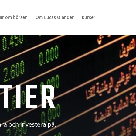
lar om börsen
Om Lucas Olander
Kurser
TIER
ara och investera på.