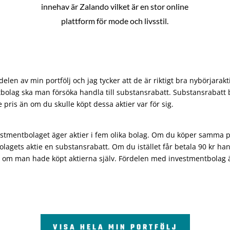
innehav är Zalando vilket är en stor online
plattform för mode och livsstil.
len av min portfölj och jag tycker att de är riktigt bra nybörjarakt
bolag ska man försöka handla till substansrabatt. Substansrabatt b
re pris än om du skulle köpt dessa aktier var för sig.
vestmentbolaget äger aktier i fem olika bolag. Om du köper samma 
olagets aktie en substansrabatt. Om du istället får betala 90 kr han
 om man hade köpt aktierna själv. Fördelen med investmentbolag är 
VISA HELA MIN PORTFÖLJ