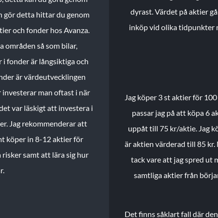
dyrast. Värdet på aktier gå
n gör detta hittar du genom
inköp vid olika tidpunkter 
ktier och fonder hos Avanza.
ika områden så som bilar,
 i fonder är långsiktiga och
onder är värdeutvecklingen
investerar man oftast i när
Jag köper 3 st aktier för 100
et var läskigt att investera i
passar jag på att köpa 6 akt
nder. Jag rekommenderar att
uppåt till 75 kr/aktie. Jag k
t köper in 8-12 aktier för
är aktien värderad till 85 kr.
 risker samt att lära sig hur
tack vare att jag spred ut
r.
samtliga aktier från börj
Det finns såklart fall där d