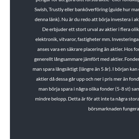
Swish, Trustly eller banköverföring (guide hur ma
denna länk). Nu är du redo att börja investera i a
De erbjuder ett stort urval av aktier i flera ol
elektronik, vitvaror, fastigheter mm. Investeringar
anses vara en säkrare placering än aktier. Hos f
generellt långsammare jämfört med aktier. Fonder 
man spara långsiktigt (längre än 5 år). I början kan d
aktier då dessa går upp och ner i pris mer än fo
man börja spara i några olika fonder (5-8 st) sam
mindre belopp. Detta är för att inte ta några stora
börsmarknaden fungera