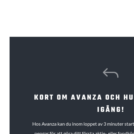
J
KORT OM AVANZA OCH H
IGÅNG!
Hos Avanza kan du inom loppet av 3 minuter starta
pengar för att göra ditt första aktie- eller fond