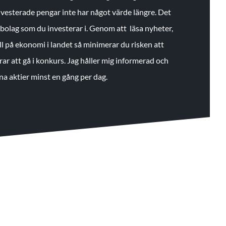
 investerade pengar inte har något värde längre. Det
de bolag som du investerar i. Genom att läsa nyheter,
ll på ekonomi i landet så minimerar du risken att
rar att gå i konkurs. Jag håller mig informerad och
na aktier minst en gång per dag.