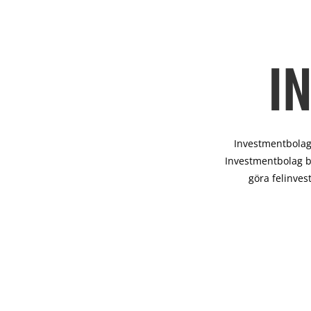
I
Investmentbolag 
Investmentbolag b
göra felinves