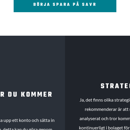
BÖRJA SPARA PÅ SAVR
STRATE
UR DU KOMMER
Ja, det finns olika strate
rekommenderar är att m
analyserat och tror komme
 upp ett konto och sätta in
kontinuerligt i bolaget fö
köp, detta kan du göra genom