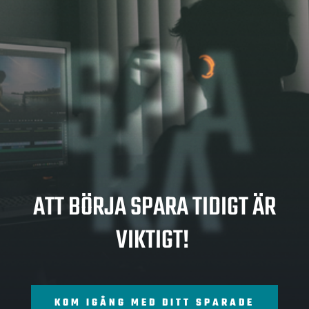
SPA
RA
ATT BÖRJA SPARA TIDIGT ÄR
VIKTIGT!
KOM IGÅNG MED DITT SPARADE