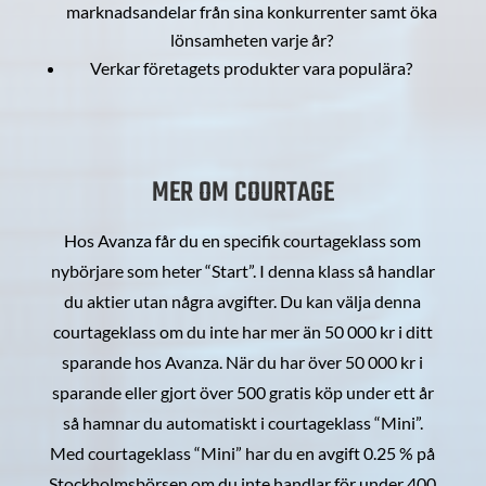
marknadsandelar från sina konkurrenter samt öka
lönsamheten varje år?
Verkar företagets produkter vara populära?
MER OM COURTAGE
Hos Avanza får du en specifik courtageklass som
nybörjare som heter “Start”. I denna klass så handlar
du aktier utan några avgifter. Du kan välja denna
courtageklass om du inte har mer än 50 000 kr i ditt
sparande hos Avanza. När du har över 50 000 kr i
sparande eller gjort över 500 gratis köp under ett år
så hamnar du automatiskt i courtageklass “Mini”.
Med courtageklass “Mini” har du en avgift 0.25 % på
Stockholmsbörsen om du inte handlar för under 400