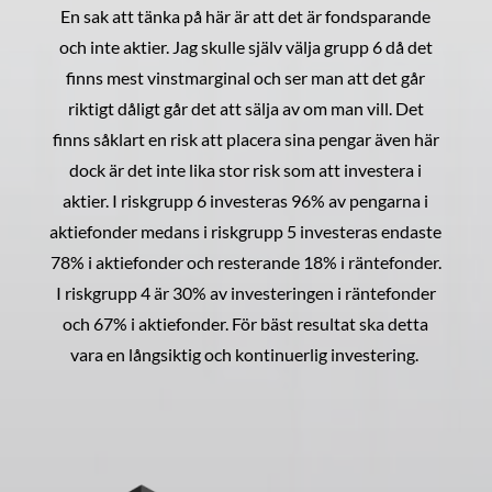
En sak att tänka på här är att det är fondsparande
och inte aktier. Jag skulle själv välja grupp 6 då det
finns mest vinstmarginal och ser man att det går
riktigt dåligt går det att sälja av om man vill. Det
finns såklart en risk att placera sina pengar även här
dock är det inte lika stor risk som att investera i
aktier. I riskgrupp 6 investeras 96% av pengarna i
aktiefonder medans i riskgrupp 5 investeras endaste
78% i aktiefonder och resterande 18% i räntefonder.
I riskgrupp 4 är 30% av investeringen i räntefonder
och 67% i aktiefonder. För bäst resultat ska detta
vara en långsiktig och kontinuerlig investering.