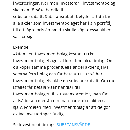
investeringar. När man investerar i investmentbolag
ska man försöka handla till
substansrabatt. Substansrabatt betyder att du får
alla aktier som investmentbolaget har i sin portfölj
till ett lägre pris än om du skulle köpt dessa aktier
var för sig.
Exempel:
Aktien i ett investmentbolag kostar 100 kr.
Investmentbolaget äger aktier i fem olika bolag. Om
du köper samma procentuella andel aktier själv i
samma fem bolag och får betala 110 kr så har
investmentbolagets aktie en substansrabatt. Om du
istället får betala 90 kr handlar du
investmentbolaget till substanspremier, man får
alltså betala mer än om man hade köpt aktierna
själv. Fördelen med investmentbolag är att de gör
aktiva investeringar åt dig.
Se investmentsbolags
SUBSTANSVÄRDE