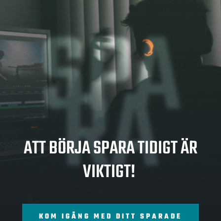
SPA
RA
ATT BÖRJA SPARA TIDIGT ÄR
VIKTIGT!
KOM IGÅNG MED DITT SPARADE