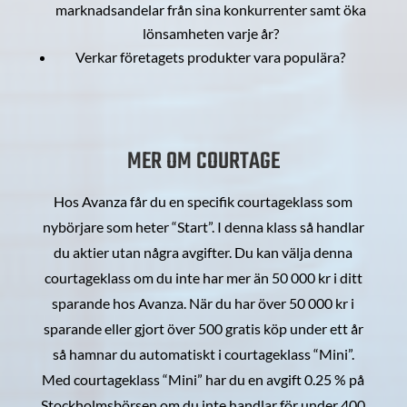
marknadsandelar från sina konkurrenter samt öka
lönsamheten varje år?
Verkar företagets produkter vara populära?
MER OM COURTAGE
Hos Avanza får du en specifik courtageklass som
nybörjare som heter “Start”. I denna klass så handlar
du aktier utan några avgifter. Du kan välja denna
courtageklass om du inte har mer än 50 000 kr i ditt
sparande hos Avanza. När du har över 50 000 kr i
sparande eller gjort över 500 gratis köp under ett år
så hamnar du automatiskt i courtageklass “Mini”.
Med courtageklass “Mini” har du en avgift 0.25 % på
Stockholmsbörsen om du inte handlar för under 400