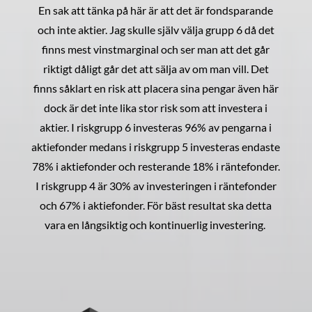
En sak att tänka på här är att det är fondsparande
och inte aktier. Jag skulle själv välja grupp 6 då det
finns mest vinstmarginal och ser man att det går
riktigt dåligt går det att sälja av om man vill. Det
finns såklart en risk att placera sina pengar även här
dock är det inte lika stor risk som att investera i
aktier. I riskgrupp 6 investeras 96% av pengarna i
aktiefonder medans i riskgrupp 5 investeras endaste
78% i aktiefonder och resterande 18% i räntefonder.
I riskgrupp 4 är 30% av investeringen i räntefonder
och 67% i aktiefonder. För bäst resultat ska detta
vara en långsiktig och kontinuerlig investering.