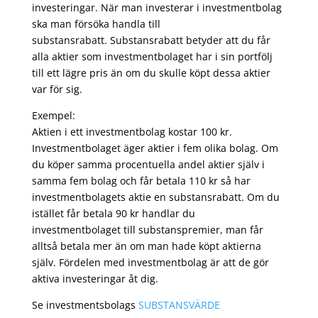
investeringar. När man investerar i investmentbolag
ska man försöka handla till
substansrabatt. Substansrabatt betyder att du får
alla aktier som investmentbolaget har i sin portfölj
till ett lägre pris än om du skulle köpt dessa aktier
var för sig.
Exempel:
Aktien i ett investmentbolag kostar 100 kr.
Investmentbolaget äger aktier i fem olika bolag. Om
du köper samma procentuella andel aktier själv i
samma fem bolag och får betala 110 kr så har
investmentbolagets aktie en substansrabatt. Om du
istället får betala 90 kr handlar du
investmentbolaget till substanspremier, man får
alltså betala mer än om man hade köpt aktierna
själv. Fördelen med investmentbolag är att de gör
aktiva investeringar åt dig.
Se investmentsbolags
SUBSTANSVÄRDE