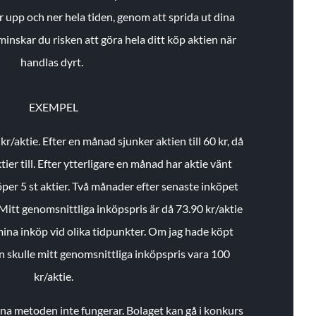
r upp och ner hela tiden, genom att sprida ut dina
minskar du risken att göra hela ditt köp aktien när
handlas dyrt.
EXEMPEL
 kr/aktie.
Efter en månad sjunker aktien till 60 kr, då
ier till.
Efter ytterligare en månad har aktie vänt
öper 5 st aktier.
Två månader efter senaste inköpet
Mitt genomsnittliga inköpspris är då 73.90 kr/aktie
 mina inköp vid olika tidpunkter. Om jag hade köpt
an skulle mitt genomsnittliga inköpspris vara 100
kr/aktie.
enna metoden inte fungerar. Bolaget kan gå i konkurs