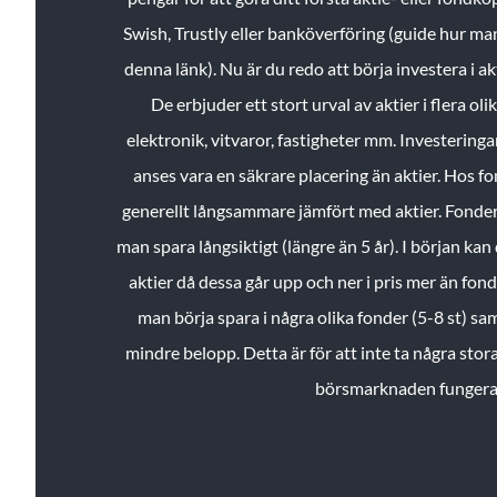
Swish, Trustly eller banköverföring (guide hur ma
denna länk). Nu är du redo att börja investera i a
De erbjuder ett stort urval av aktier i flera ol
elektronik, vitvaror, fastigheter mm. Investeringar
anses vara en säkrare placering än aktier. Hos f
generellt långsammare jämfört med aktier. Fonder 
man spara långsiktigt (längre än 5 år). I början kan d
aktier då dessa går upp och ner i pris mer än fo
man börja spara i några olika fonder (5-8 st) sam
mindre belopp. Detta är för att inte ta några stora
börsmarknaden fungera