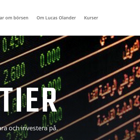
lar om börsen
Om Lucas Olander
Kurser
TIER
ara och investera på.