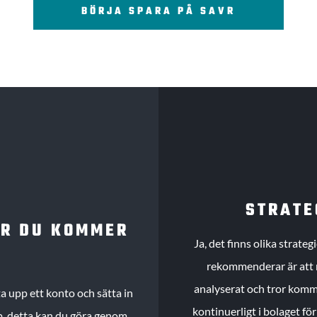
BÖRJA SPARA PÅ SAVR
STRATE
UR DU KOMMER
Ja, det finns olika strate
rekommenderar är att m
analyserat och tror komme
 upp ett konto och sätta in
kontinuerligt i bolaget fö
köp, detta kan du göra genom