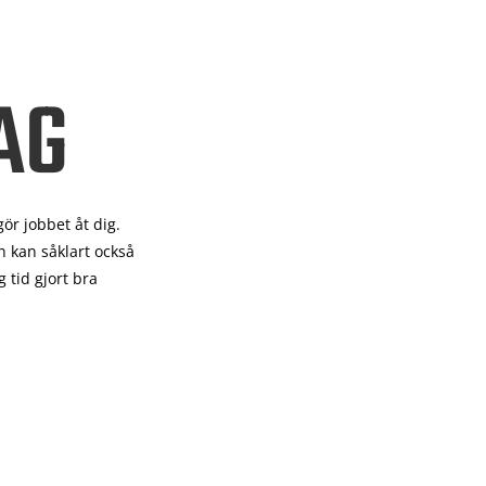
AG
gör
jobbet åt dig.
 kan såklart också
 tid gjort bra