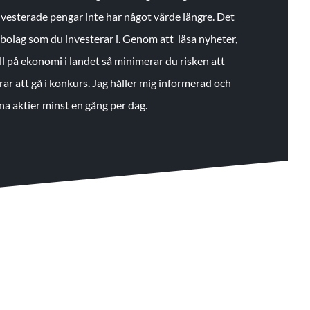
 investerade pengar inte har något värde längre. Det
de bolag som du investerar i. Genom att läsa nyheter,
ll på ekonomi i landet så minimerar du risken att
rar att gå i konkurs. Jag håller mig informerad och
na aktier minst en gång per dag.