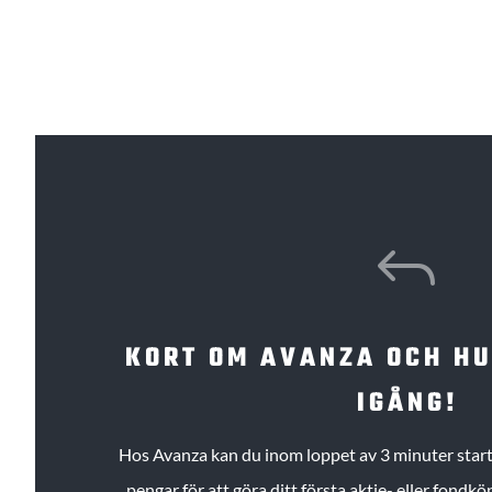
J
KORT OM AVANZA OCH H
IGÅNG!
Hos Avanza kan du inom loppet av 3 minuter starta
pengar för att göra ditt första aktie- eller fond