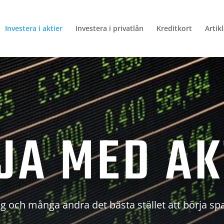
Investera i aktier
Investera i privatlån
Kreditkort
Artik
JA MED AK
g och många andra det bästa stället att börja sp