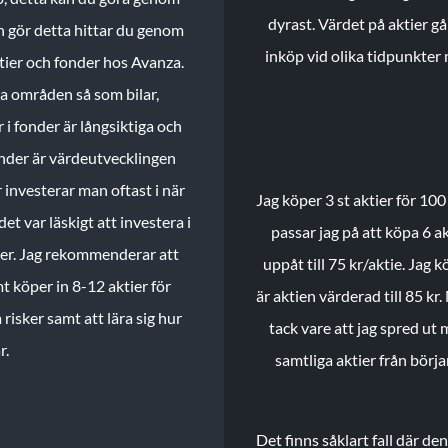
dyrast. Värdet på aktier gå
n gör detta hittar du genom
inköp vid olika tidpunkter 
ktier och fonder hos Avanza.
ika områden så som bilar,
 i fonder är långsiktiga och
onder är värdeutvecklingen
investerar man oftast i när
Jag köper 3 st aktier för 100
et var läskigt att investera i
passar jag på att köpa 6 akt
nder. Jag rekommenderar att
uppåt till 75 kr/aktie. Jag k
t köper in 8-12 aktier för
är aktien värderad till 85 kr.
 risker samt att lära sig hur
tack vare att jag spred ut
r.
samtliga aktier från börj
Det finns såklart fall där d