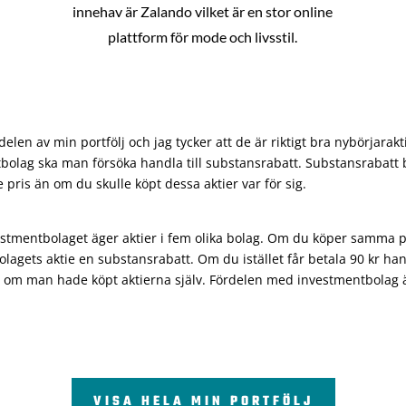
innehav är Zalando vilket är en stor online
plattform för mode och livsstil.
len av min portfölj och jag tycker att de är riktigt bra nybörjarakt
bolag ska man försöka handla till substansrabatt. Substansrabatt b
re pris än om du skulle köpt dessa aktier var för sig.
vestmentbolaget äger aktier i fem olika bolag. Om du köper samma 
olagets aktie en substansrabatt. Om du istället får betala 90 kr han
 om man hade köpt aktierna själv. Fördelen med investmentbolag är 
VISA HELA MIN PORTFÖLJ