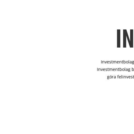
I
Investmentbolag 
Investmentbolag b
göra felinves