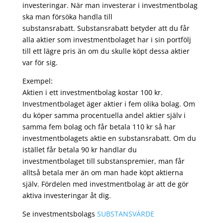
investeringar. När man investerar i investmentbolag
ska man försöka handla till
substansrabatt. Substansrabatt betyder att du får
alla aktier som investmentbolaget har i sin portfölj
till ett lägre pris än om du skulle köpt dessa aktier
var för sig.
Exempel:
Aktien i ett investmentbolag kostar 100 kr.
Investmentbolaget äger aktier i fem olika bolag. Om
du köper samma procentuella andel aktier själv i
samma fem bolag och får betala 110 kr så har
investmentbolagets aktie en substansrabatt. Om du
istället får betala 90 kr handlar du
investmentbolaget till substanspremier, man får
alltså betala mer än om man hade köpt aktierna
själv. Fördelen med investmentbolag är att de gör
aktiva investeringar åt dig.
Se investmentsbolags
SUBSTANSVÄRDE