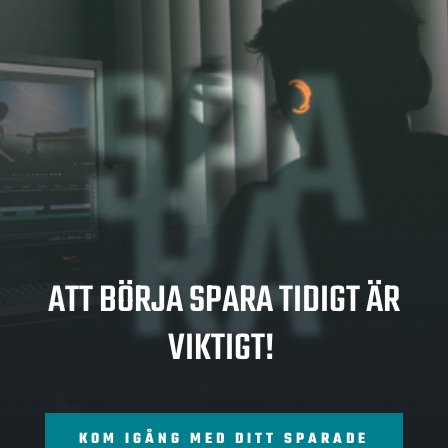
SPA
RA
ATT BÖRJA SPARA TIDIGT ÄR
VIKTIGT!
KOM IGÅNG MED DITT SPARADE