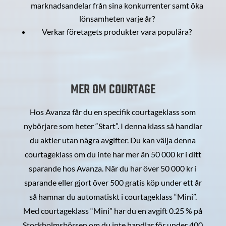
marknadsandelar från sina konkurrenter samt öka
lönsamheten varje år?
Verkar företagets produkter vara populära?
MER OM COURTAGE
Hos Avanza får du en specifik courtageklass som
nybörjare som heter “Start”. I denna klass så handlar
du aktier utan några avgifter. Du kan välja denna
courtageklass om du inte har mer än 50 000 kr i ditt
sparande hos Avanza. När du har över 50 000 kr i
sparande eller gjort över 500 gratis köp under ett år
så hamnar du automatiskt i courtageklass “Mini”.
Med courtageklass “Mini” har du en avgift 0.25 % på
Stockholmsbörsen om du inte handlar för under 400