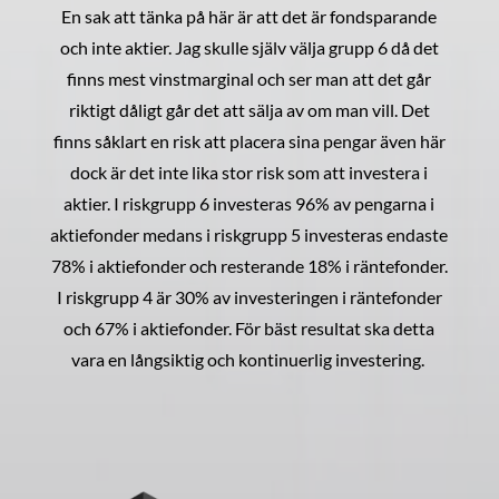
En sak att tänka på här är att det är fondsparande
och inte aktier. Jag skulle själv välja grupp 6 då det
finns mest vinstmarginal och ser man att det går
riktigt dåligt går det att sälja av om man vill. Det
finns såklart en risk att placera sina pengar även här
dock är det inte lika stor risk som att investera i
aktier. I riskgrupp 6 investeras 96% av pengarna i
aktiefonder medans i riskgrupp 5 investeras endaste
78% i aktiefonder och resterande 18% i räntefonder.
I riskgrupp 4 är 30% av investeringen i räntefonder
och 67% i aktiefonder. För bäst resultat ska detta
vara en långsiktig och kontinuerlig investering.