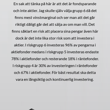
En sak att tänka på här är att det är fondsparande
och inte aktier. Jag skulle själv välja grupp 6 då det
finns mest vinstmarginal och ser man att det går
riktigt dåligt går det att sälja av om man vill. Det
finns såklart en risk att placera sina pengar även här
dock är det inte lika stor risk som att investera i
aktier. I riskgrupp 6 investeras 96% av pengarna i
aktiefonder medans i riskgrupp 5 investeras endaste
78% i aktiefonder och resterande 18% i räntefonder.
I riskgrupp 4 är 30% av investeringen i räntefonder
och 67% i aktiefonder. För bäst resultat ska detta
vara en långsiktig och kontinuerlig investering.