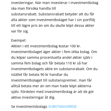
investeringar. När man investerar i investmentbolag
ska man försöka handla till
substansrabatt. Substansrabatt betyder att du får
alla aktier som investmentbolaget har i sin portfölj
till ett lägre pris än om du skulle köpt dessa aktier
var för sig.
Exempel:
Aktien i ett investmentbolag kostar 100 kr.
Investmentbolaget äger aktier i fem olika bolag. Om
du köper samma procentuella andel aktier själv i
samma fem bolag och får betala 110 kr så har
investmentbolagets aktie en substansrabatt. Om du
istället får betala 90 kr handlar du
investmentbolaget till substanspremier, man får
alltså betala mer än om man hade köpt aktierna
själv. Fördelen med investmentbolag är att de gör
aktiva investeringar åt dig.
Se investmentsbolags
SUBSTANSVÄRDE