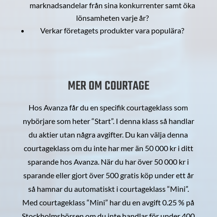
marknadsandelar från sina konkurrenter samt öka
lönsamheten varje år?
Verkar företagets produkter vara populära?
MER OM COURTAGE
Hos Avanza får du en specifik courtageklass som
nybörjare som heter “Start”. I denna klass så handlar
du aktier utan några avgifter. Du kan välja denna
courtageklass om du inte har mer än 50 000 kr i ditt
sparande hos Avanza. När du har över 50 000 kr i
sparande eller gjort över 500 gratis köp under ett år
så hamnar du automatiskt i courtageklass “Mini”.
Med courtageklass “Mini” har du en avgift 0.25 % på
Stockholmsbörsen om du inte handlar för under 400