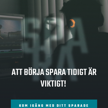
SPA
RA
ATT BÖRJA SPARA TIDIGT ÄR
VIKTIGT!
KOM IGÅNG MED DITT SPARADE