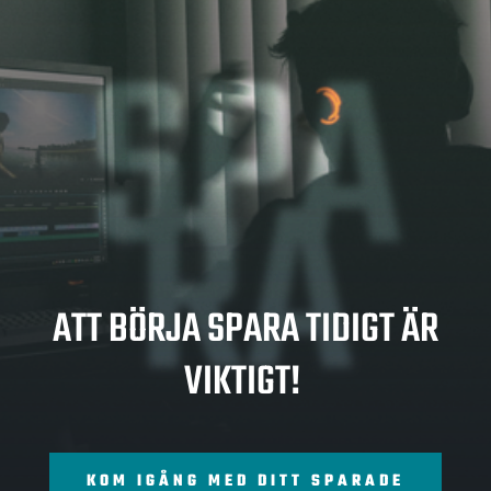
SPA
RA
ATT BÖRJA SPARA TIDIGT ÄR
VIKTIGT!
KOM IGÅNG MED DITT SPARADE