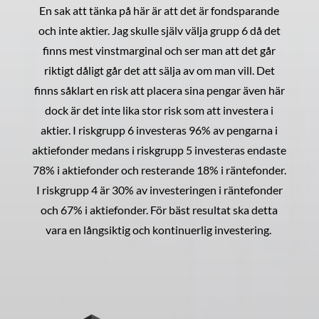
En sak att tänka på här är att det är fondsparande
och inte aktier. Jag skulle själv välja grupp 6 då det
finns mest vinstmarginal och ser man att det går
riktigt dåligt går det att sälja av om man vill. Det
finns såklart en risk att placera sina pengar även här
dock är det inte lika stor risk som att investera i
aktier. I riskgrupp 6 investeras 96% av pengarna i
aktiefonder medans i riskgrupp 5 investeras endaste
78% i aktiefonder och resterande 18% i räntefonder.
I riskgrupp 4 är 30% av investeringen i räntefonder
och 67% i aktiefonder. För bäst resultat ska detta
vara en långsiktig och kontinuerlig investering.