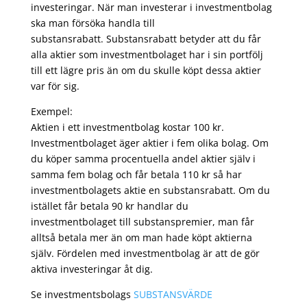
investeringar. När man investerar i investmentbolag
ska man försöka handla till
substansrabatt. Substansrabatt betyder att du får
alla aktier som investmentbolaget har i sin portfölj
till ett lägre pris än om du skulle köpt dessa aktier
var för sig.
Exempel:
Aktien i ett investmentbolag kostar 100 kr.
Investmentbolaget äger aktier i fem olika bolag. Om
du köper samma procentuella andel aktier själv i
samma fem bolag och får betala 110 kr så har
investmentbolagets aktie en substansrabatt. Om du
istället får betala 90 kr handlar du
investmentbolaget till substanspremier, man får
alltså betala mer än om man hade köpt aktierna
själv. Fördelen med investmentbolag är att de gör
aktiva investeringar åt dig.
Se investmentsbolags
SUBSTANSVÄRDE