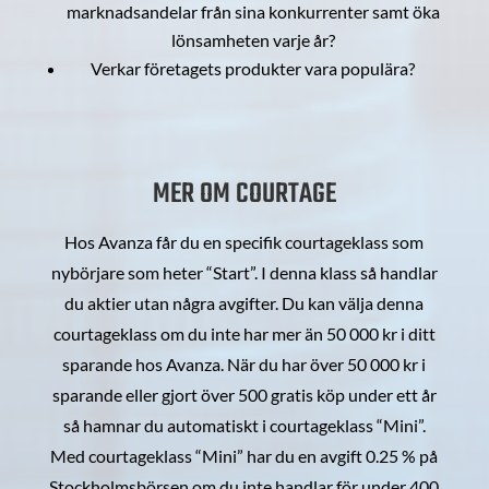
marknadsandelar från sina konkurrenter samt öka
lönsamheten varje år?
Verkar företagets produkter vara populära?
MER OM COURTAGE
Hos Avanza får du en specifik courtageklass som
nybörjare som heter “Start”. I denna klass så handlar
du aktier utan några avgifter. Du kan välja denna
courtageklass om du inte har mer än 50 000 kr i ditt
sparande hos Avanza. När du har över 50 000 kr i
sparande eller gjort över 500 gratis köp under ett år
så hamnar du automatiskt i courtageklass “Mini”.
Med courtageklass “Mini” har du en avgift 0.25 % på
Stockholmsbörsen om du inte handlar för under 400