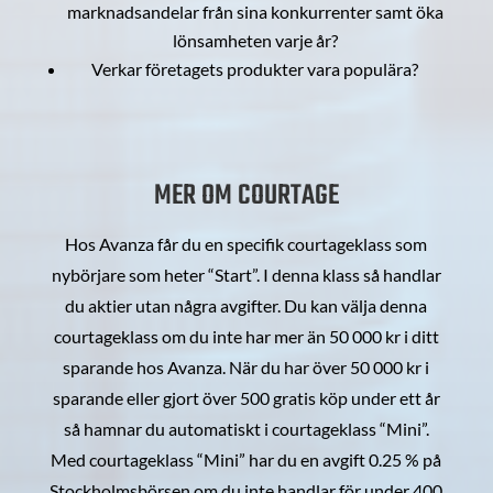
marknadsandelar från sina konkurrenter samt öka
lönsamheten varje år?
Verkar företagets produkter vara populära?
MER OM COURTAGE
Hos Avanza får du en specifik courtageklass som
nybörjare som heter “Start”. I denna klass så handlar
du aktier utan några avgifter. Du kan välja denna
courtageklass om du inte har mer än 50 000 kr i ditt
sparande hos Avanza. När du har över 50 000 kr i
sparande eller gjort över 500 gratis köp under ett år
så hamnar du automatiskt i courtageklass “Mini”.
Med courtageklass “Mini” har du en avgift 0.25 % på
Stockholmsbörsen om du inte handlar för under 400