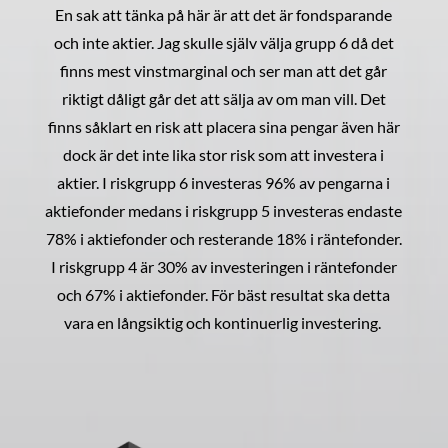
En sak att tänka på här är att det är fondsparande
och inte aktier. Jag skulle själv välja grupp 6 då det
finns mest vinstmarginal och ser man att det går
riktigt dåligt går det att sälja av om man vill. Det
finns såklart en risk att placera sina pengar även här
dock är det inte lika stor risk som att investera i
aktier. I riskgrupp 6 investeras 96% av pengarna i
aktiefonder medans i riskgrupp 5 investeras endaste
78% i aktiefonder och resterande 18% i räntefonder.
I riskgrupp 4 är 30% av investeringen i räntefonder
och 67% i aktiefonder. För bäst resultat ska detta
vara en långsiktig och kontinuerlig investering.