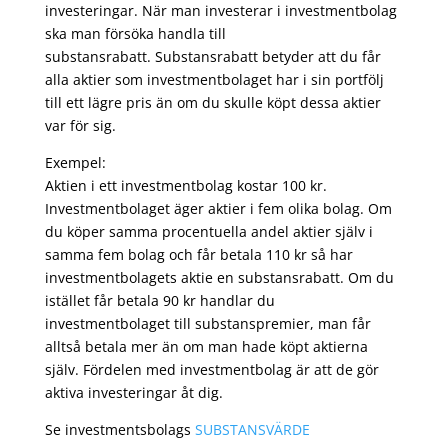
investeringar. När man investerar i investmentbolag
ska man försöka handla till
substansrabatt. Substansrabatt betyder att du får
alla aktier som investmentbolaget har i sin portfölj
till ett lägre pris än om du skulle köpt dessa aktier
var för sig.
Exempel:
Aktien i ett investmentbolag kostar 100 kr.
Investmentbolaget äger aktier i fem olika bolag. Om
du köper samma procentuella andel aktier själv i
samma fem bolag och får betala 110 kr så har
investmentbolagets aktie en substansrabatt. Om du
istället får betala 90 kr handlar du
investmentbolaget till substanspremier, man får
alltså betala mer än om man hade köpt aktierna
själv. Fördelen med investmentbolag är att de gör
aktiva investeringar åt dig.
Se investmentsbolags
SUBSTANSVÄRDE