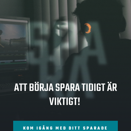
SPA
RA
ATT BÖRJA SPARA TIDIGT ÄR
VIKTIGT!
KOM IGÅNG MED DITT SPARADE