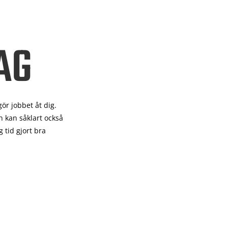
AG
gör
jobbet åt dig.
 kan såklart också
 tid gjort bra