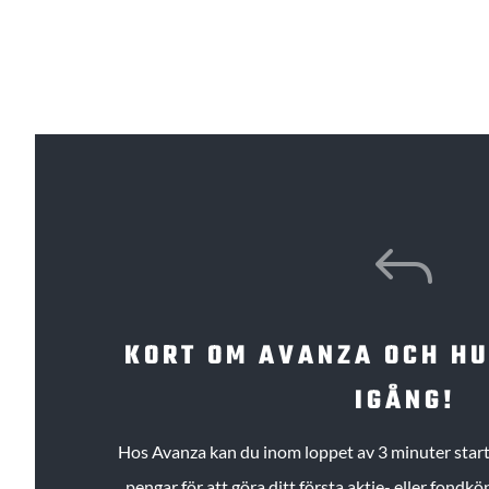
J
KORT OM AVANZA OCH H
IGÅNG!
Hos Avanza kan du inom loppet av 3 minuter starta
pengar för att göra ditt första aktie- eller fond