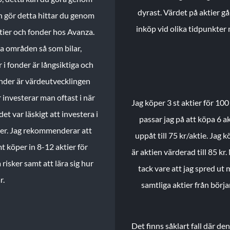
dyrast. Värdet på aktier gå
n gör detta hittar du genom
inköp vid olika tidpunkter 
ktier och fonder hos Avanza.
ika områden så som bilar,
 i fonder är långsiktiga och
onder är värdeutvecklingen
investerar man oftast i när
Jag köper 3 st aktier för 100
et var läskigt att investera i
passar jag på att köpa 6 akt
nder. Jag rekommenderar att
uppåt till 75 kr/aktie. Jag k
t köper in 8-12 aktier för
är aktien värderad till 85 kr.
 risker samt att lära sig hur
tack vare att jag spred ut
r.
samtliga aktier från börj
Det finns såklart fall där d