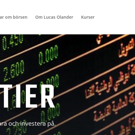
lar om börsen
Om Lucas Olander
Kurser
TIER
ara och investera på.