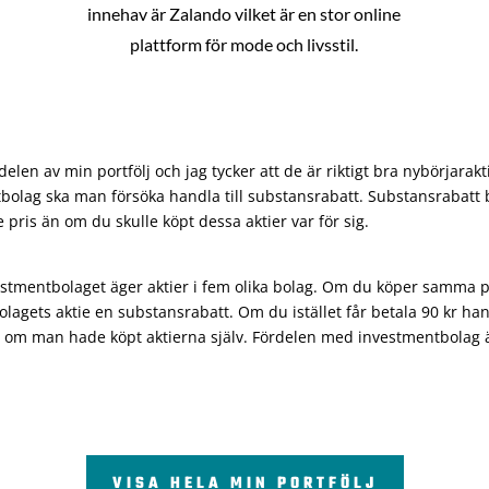
innehav är Zalando vilket är en stor online
plattform för mode och livsstil.
len av min portfölj och jag tycker att de är riktigt bra nybörjarakt
bolag ska man försöka handla till substansrabatt. Substansrabatt b
re pris än om du skulle köpt dessa aktier var för sig.
vestmentbolaget äger aktier i fem olika bolag. Om du köper samma 
olagets aktie en substansrabatt. Om du istället får betala 90 kr han
 om man hade köpt aktierna själv. Fördelen med investmentbolag är 
VISA HELA MIN PORTFÖLJ