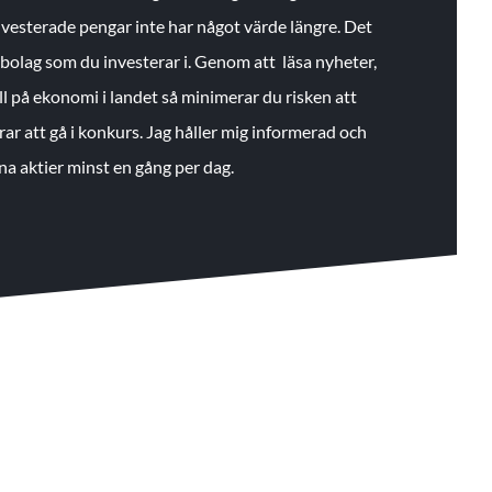
 investerade pengar inte har något värde längre. Det
de bolag som du investerar i. Genom att läsa nyheter,
ll på ekonomi i landet så minimerar du risken att
rar att gå i konkurs. Jag håller mig informerad och
na aktier minst en gång per dag.