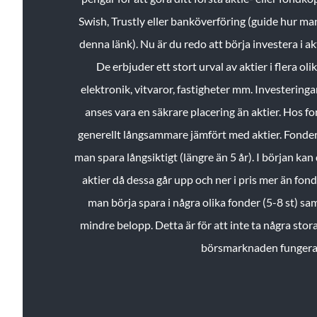
Swish, Trustly eller banköverföring (guide hur ma
denna länk). Nu är du redo att börja investera i a
De erbjuder ett stort urval av aktier i flera ol
elektronik, vitvaror, fastigheter mm. Investeringar
anses vara en säkrare placering än aktier. Hos f
generellt långsammare jämfört med aktier. Fonder 
man spara långsiktigt (längre än 5 år). I början kan d
aktier då dessa går upp och ner i pris mer än fo
man börja spara i några olika fonder (5-8 st) sam
mindre belopp. Detta är för att inte ta några stora
börsmarknaden fungera