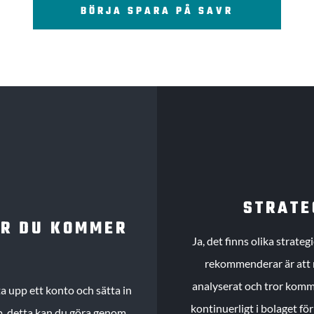
BÖRJA SPARA PÅ SAVR
STRATE
UR DU KOMMER
Ja, det finns olika strate
rekommenderar är att m
analyserat och tror komme
 upp ett konto och sätta in
kontinuerligt i bolaget fö
köp, detta kan du göra genom