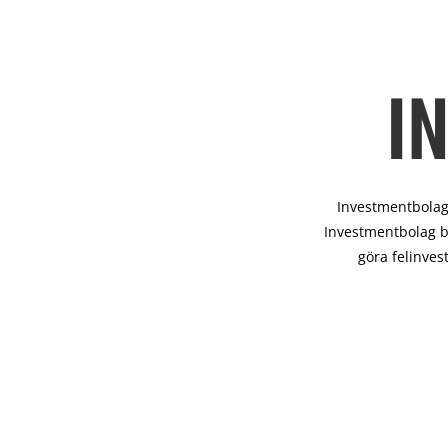
I
Investmentbolag 
Investmentbolag b
göra felinves