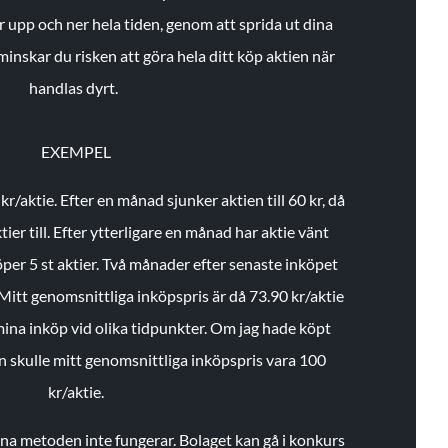
r upp och ner hela tiden, genom att sprida ut dina
minskar du risken att göra hela ditt köp aktien när
handlas dyrt.
EXEMPEL
 kr/aktie.
Efter en månad sjunker aktien till 60 kr, då
ier till.
Efter ytterligare en månad har aktie vänt
öper 5 st aktier.
Två månader efter senaste inköpet
Mitt genomsnittliga inköpspris är då 73.90 kr/aktie
 mina inköp vid olika tidpunkter. Om jag hade köpt
an skulle mitt genomsnittliga inköpspris vara 100
kr/aktie.
enna metoden inte fungerar. Bolaget kan gå i konkurs