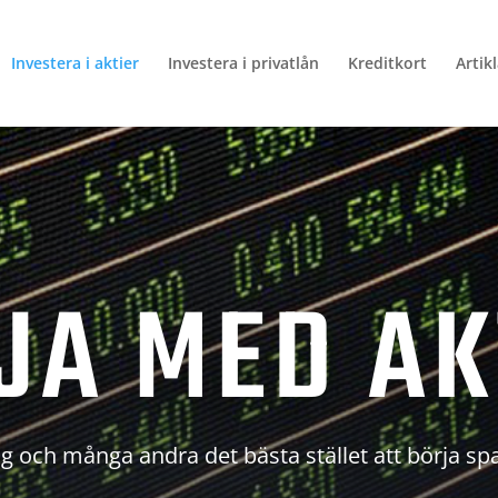
Investera i aktier
Investera i privatlån
Kreditkort
Artik
JA MED AK
g och många andra det bästa stället att börja sp