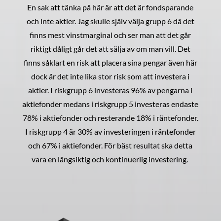
En sak att tänka på här är att det är fondsparande
och inte aktier. Jag skulle själv välja grupp 6 då det
finns mest vinstmarginal och ser man att det går
riktigt dåligt går det att sälja av om man vill. Det
finns såklart en risk att placera sina pengar även här
dock är det inte lika stor risk som att investera i
aktier. I riskgrupp 6 investeras 96% av pengarna i
aktiefonder medans i riskgrupp 5 investeras endaste
78% i aktiefonder och resterande 18% i räntefonder.
I riskgrupp 4 är 30% av investeringen i räntefonder
och 67% i aktiefonder. För bäst resultat ska detta
vara en långsiktig och kontinuerlig investering.