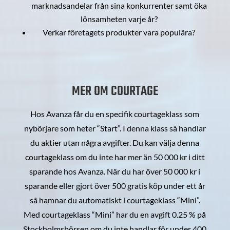
marknadsandelar från sina konkurrenter samt öka
lönsamheten varje år?
Verkar företagets produkter vara populära?
MER OM COURTAGE
Hos Avanza får du en specifik courtageklass som
nybörjare som heter “Start”. I denna klass så handlar
du aktier utan några avgifter. Du kan välja denna
courtageklass om du inte har mer än 50 000 kr i ditt
sparande hos Avanza. När du har över 50 000 kr i
sparande eller gjort över 500 gratis köp under ett år
så hamnar du automatiskt i courtageklass “Mini”.
Med courtageklass “Mini” har du en avgift 0.25 % på
Stockholmsbörsen om du inte handlar för under 400