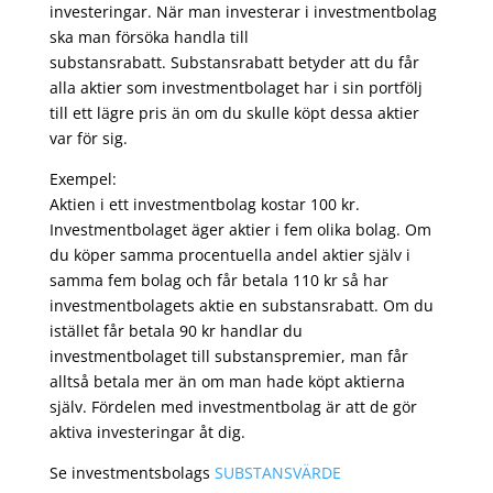
investeringar. När man investerar i investmentbolag
ska man försöka handla till
substansrabatt. Substansrabatt betyder att du får
alla aktier som investmentbolaget har i sin portfölj
till ett lägre pris än om du skulle köpt dessa aktier
var för sig.
Exempel:
Aktien i ett investmentbolag kostar 100 kr.
Investmentbolaget äger aktier i fem olika bolag. Om
du köper samma procentuella andel aktier själv i
samma fem bolag och får betala 110 kr så har
investmentbolagets aktie en substansrabatt. Om du
istället får betala 90 kr handlar du
investmentbolaget till substanspremier, man får
alltså betala mer än om man hade köpt aktierna
själv. Fördelen med investmentbolag är att de gör
aktiva investeringar åt dig.
Se investmentsbolags
SUBSTANSVÄRDE