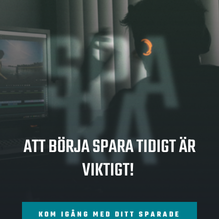
SPA
RA
ATT BÖRJA SPARA TIDIGT ÄR
VIKTIGT!
KOM IGÅNG MED DITT SPARADE