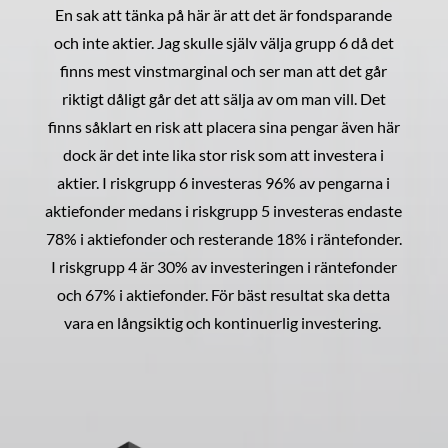
En sak att tänka på här är att det är fondsparande
och inte aktier. Jag skulle själv välja grupp 6 då det
finns mest vinstmarginal och ser man att det går
riktigt dåligt går det att sälja av om man vill. Det
finns såklart en risk att placera sina pengar även här
dock är det inte lika stor risk som att investera i
aktier. I riskgrupp 6 investeras 96% av pengarna i
aktiefonder medans i riskgrupp 5 investeras endaste
78% i aktiefonder och resterande 18% i räntefonder.
I riskgrupp 4 är 30% av investeringen i räntefonder
och 67% i aktiefonder. För bäst resultat ska detta
vara en långsiktig och kontinuerlig investering.