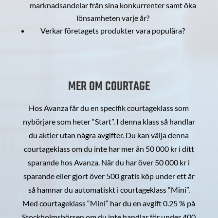
marknadsandelar från sina konkurrenter samt öka
lönsamheten varje år?
Verkar företagets produkter vara populära?
MER OM COURTAGE
Hos Avanza får du en specifik courtageklass som
nybörjare som heter “Start”. I denna klass så handlar
du aktier utan några avgifter. Du kan välja denna
courtageklass om du inte har mer än 50 000 kr i ditt
sparande hos Avanza. När du har över 50 000 kr i
sparande eller gjort över 500 gratis köp under ett år
så hamnar du automatiskt i courtageklass “Mini”.
Med courtageklass “Mini” har du en avgift 0.25 % på
Stockholmsbörsen om du inte handlar för under 400