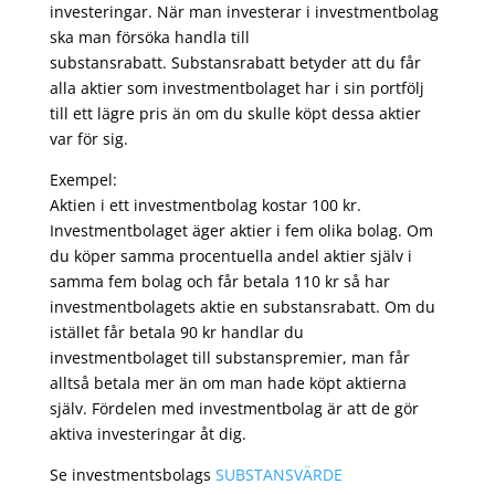
investeringar. När man investerar i investmentbolag
ska man försöka handla till
substansrabatt. Substansrabatt betyder att du får
alla aktier som investmentbolaget har i sin portfölj
till ett lägre pris än om du skulle köpt dessa aktier
var för sig.
Exempel:
Aktien i ett investmentbolag kostar 100 kr.
Investmentbolaget äger aktier i fem olika bolag. Om
du köper samma procentuella andel aktier själv i
samma fem bolag och får betala 110 kr så har
investmentbolagets aktie en substansrabatt. Om du
istället får betala 90 kr handlar du
investmentbolaget till substanspremier, man får
alltså betala mer än om man hade köpt aktierna
själv. Fördelen med investmentbolag är att de gör
aktiva investeringar åt dig.
Se investmentsbolags
SUBSTANSVÄRDE