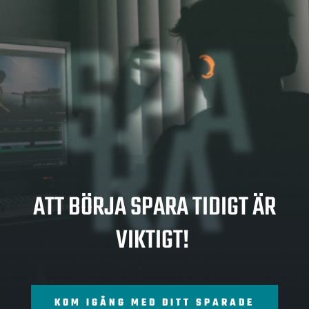
SPA
RA
ATT BÖRJA SPARA TIDIGT ÄR
VIKTIGT!
KOM IGÅNG MED DITT SPARADE