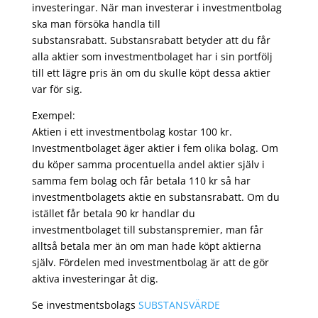
investeringar. När man investerar i investmentbolag
ska man försöka handla till
substansrabatt. Substansrabatt betyder att du får
alla aktier som investmentbolaget har i sin portfölj
till ett lägre pris än om du skulle köpt dessa aktier
var för sig.
Exempel:
Aktien i ett investmentbolag kostar 100 kr.
Investmentbolaget äger aktier i fem olika bolag. Om
du köper samma procentuella andel aktier själv i
samma fem bolag och får betala 110 kr så har
investmentbolagets aktie en substansrabatt. Om du
istället får betala 90 kr handlar du
investmentbolaget till substanspremier, man får
alltså betala mer än om man hade köpt aktierna
själv. Fördelen med investmentbolag är att de gör
aktiva investeringar åt dig.
Se investmentsbolags
SUBSTANSVÄRDE