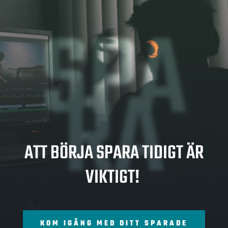
SPA
RA
ATT BÖRJA SPARA TIDIGT ÄR
VIKTIGT!
KOM IGÅNG MED DITT SPARADE