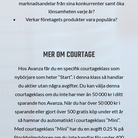
marknadsandelar från sina konkurrenter samt öka
lönsamheten varje år?
Verkar företagets produkter vara populära?
MER OM COURTAGE
Hos Avanza får du en specifik courtageklass som
nybörjare som heter “Start”. I denna klass så handlar
du aktier utan några avgifter. Du kan välja denna
courtageklass om du inte har mer än 50 000 kr i ditt
sparande hos Avanza. När du har över 50 000 kr i
sparande eller gjort över 500 gratis köp under ett år
så hamnar du automatiskt i courtageklass “Mini”.
Med courtageklass “Mini” har du en avgift 0.25 % på
Stockholmsbörsen om du inte handlar för under 400