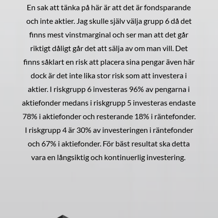
En sak att tänka på här är att det är fondsparande
och inte aktier. Jag skulle själv välja grupp 6 då det
finns mest vinstmarginal och ser man att det går
riktigt dåligt går det att sälja av om man vill. Det
finns såklart en risk att placera sina pengar även här
dock är det inte lika stor risk som att investera i
aktier. I riskgrupp 6 investeras 96% av pengarna i
aktiefonder medans i riskgrupp 5 investeras endaste
78% i aktiefonder och resterande 18% i räntefonder.
I riskgrupp 4 är 30% av investeringen i räntefonder
och 67% i aktiefonder. För bäst resultat ska detta
vara en långsiktig och kontinuerlig investering.