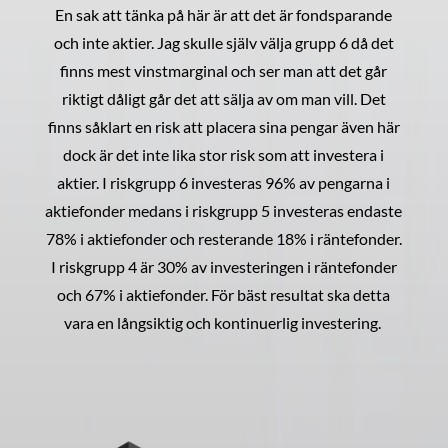
En sak att tänka på här är att det är fondsparande
och inte aktier. Jag skulle själv välja grupp 6 då det
finns mest vinstmarginal och ser man att det går
riktigt dåligt går det att sälja av om man vill. Det
finns såklart en risk att placera sina pengar även här
dock är det inte lika stor risk som att investera i
aktier. I riskgrupp 6 investeras 96% av pengarna i
aktiefonder medans i riskgrupp 5 investeras endaste
78% i aktiefonder och resterande 18% i räntefonder.
I riskgrupp 4 är 30% av investeringen i räntefonder
och 67% i aktiefonder. För bäst resultat ska detta
vara en långsiktig och kontinuerlig investering.