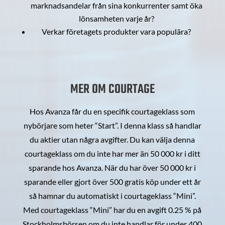
marknadsandelar från sina konkurrenter samt öka
lönsamheten varje år?
Verkar företagets produkter vara populära?
MER OM COURTAGE
Hos Avanza får du en specifik courtageklass som
nybörjare som heter “Start”. I denna klass så handlar
du aktier utan några avgifter. Du kan välja denna
courtageklass om du inte har mer än 50 000 kr i ditt
sparande hos Avanza. När du har över 50 000 kr i
sparande eller gjort över 500 gratis köp under ett år
så hamnar du automatiskt i courtageklass “Mini”.
Med courtageklass “Mini” har du en avgift 0.25 % på
Stockholmsbörsen om du inte handlar för under 400