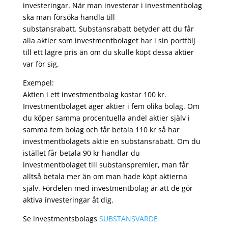
investeringar. När man investerar i investmentbolag
ska man försöka handla till
substansrabatt. Substansrabatt betyder att du får
alla aktier som investmentbolaget har i sin portfölj
till ett lägre pris än om du skulle köpt dessa aktier
var för sig.
Exempel:
Aktien i ett investmentbolag kostar 100 kr.
Investmentbolaget äger aktier i fem olika bolag. Om
du köper samma procentuella andel aktier själv i
samma fem bolag och får betala 110 kr så har
investmentbolagets aktie en substansrabatt. Om du
istället får betala 90 kr handlar du
investmentbolaget till substanspremier, man får
alltså betala mer än om man hade köpt aktierna
själv. Fördelen med investmentbolag är att de gör
aktiva investeringar åt dig.
Se investmentsbolags
SUBSTANSVÄRDE