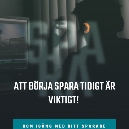
SPA
RA
ATT BÖRJA SPARA TIDIGT ÄR
VIKTIGT!
KOM IGÅNG MED DITT SPARADE