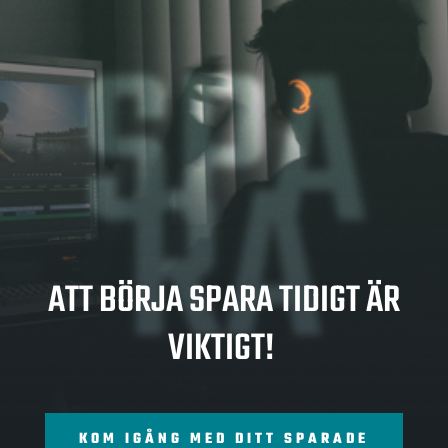
SPA
RA
ATT BÖRJA SPARA TIDIGT ÄR
VIKTIGT!
KOM IGÅNG MED DITT SPARADE