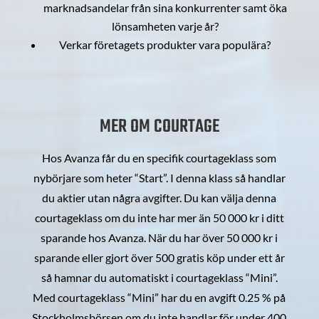
marknadsandelar från sina konkurrenter samt öka
lönsamheten varje år?
Verkar företagets produkter vara populära?
MER OM COURTAGE
Hos Avanza får du en specifik courtageklass som
nybörjare som heter “Start”. I denna klass så handlar
du aktier utan några avgifter. Du kan välja denna
courtageklass om du inte har mer än 50 000 kr i ditt
sparande hos Avanza. När du har över 50 000 kr i
sparande eller gjort över 500 gratis köp under ett år
så hamnar du automatiskt i courtageklass “Mini”.
Med courtageklass “Mini” har du en avgift 0.25 % på
Stockholmsbörsen om du inte handlar för under 400