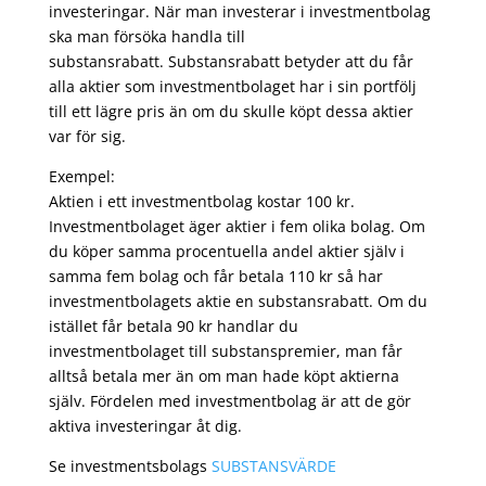
investeringar. När man investerar i investmentbolag
ska man försöka handla till
substansrabatt. Substansrabatt betyder att du får
alla aktier som investmentbolaget har i sin portfölj
till ett lägre pris än om du skulle köpt dessa aktier
var för sig.
Exempel:
Aktien i ett investmentbolag kostar 100 kr.
Investmentbolaget äger aktier i fem olika bolag. Om
du köper samma procentuella andel aktier själv i
samma fem bolag och får betala 110 kr så har
investmentbolagets aktie en substansrabatt. Om du
istället får betala 90 kr handlar du
investmentbolaget till substanspremier, man får
alltså betala mer än om man hade köpt aktierna
själv. Fördelen med investmentbolag är att de gör
aktiva investeringar åt dig.
Se investmentsbolags
SUBSTANSVÄRDE