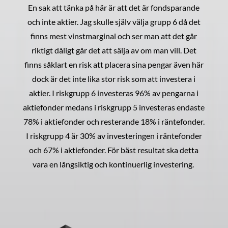
En sak att tänka på här är att det är fondsparande
och inte aktier. Jag skulle själv välja grupp 6 då det
finns mest vinstmarginal och ser man att det går
riktigt dåligt går det att sälja av om man vill. Det
finns såklart en risk att placera sina pengar även här
dock är det inte lika stor risk som att investera i
aktier. I riskgrupp 6 investeras 96% av pengarna i
aktiefonder medans i riskgrupp 5 investeras endaste
78% i aktiefonder och resterande 18% i räntefonder.
I riskgrupp 4 är 30% av investeringen i räntefonder
och 67% i aktiefonder. För bäst resultat ska detta
vara en långsiktig och kontinuerlig investering.