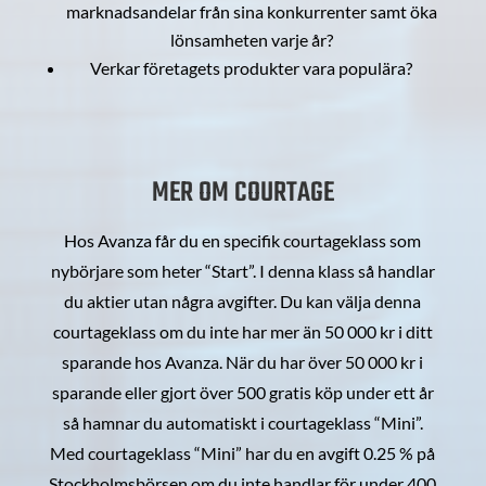
marknadsandelar från sina konkurrenter samt öka
lönsamheten varje år?
Verkar företagets produkter vara populära?
MER OM COURTAGE
Hos Avanza får du en specifik courtageklass som
nybörjare som heter “Start”. I denna klass så handlar
du aktier utan några avgifter. Du kan välja denna
courtageklass om du inte har mer än 50 000 kr i ditt
sparande hos Avanza. När du har över 50 000 kr i
sparande eller gjort över 500 gratis köp under ett år
så hamnar du automatiskt i courtageklass “Mini”.
Med courtageklass “Mini” har du en avgift 0.25 % på
Stockholmsbörsen om du inte handlar för under 400