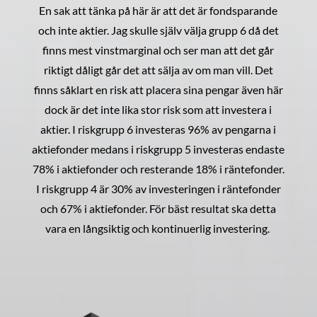
En sak att tänka på här är att det är fondsparande
och inte aktier. Jag skulle själv välja grupp 6 då det
finns mest vinstmarginal och ser man att det går
riktigt dåligt går det att sälja av om man vill. Det
finns såklart en risk att placera sina pengar även här
dock är det inte lika stor risk som att investera i
aktier. I riskgrupp 6 investeras 96% av pengarna i
aktiefonder medans i riskgrupp 5 investeras endaste
78% i aktiefonder och resterande 18% i räntefonder.
I riskgrupp 4 är 30% av investeringen i räntefonder
och 67% i aktiefonder. För bäst resultat ska detta
vara en långsiktig och kontinuerlig investering.