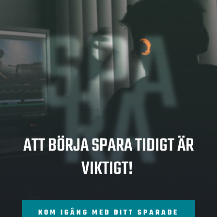
SPA
RA
ATT BÖRJA SPARA TIDIGT ÄR
VIKTIGT!
KOM IGÅNG MED DITT SPARADE