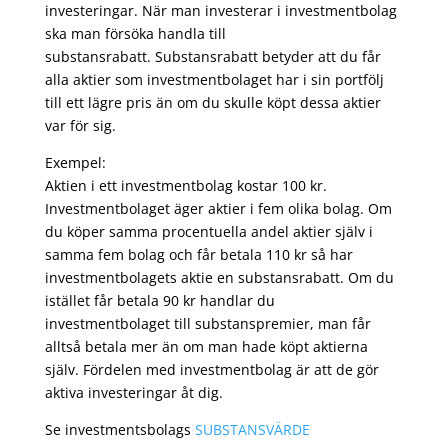
investeringar. När man investerar i investmentbolag
ska man försöka handla till
substansrabatt. Substansrabatt betyder att du får
alla aktier som investmentbolaget har i sin portfölj
till ett lägre pris än om du skulle köpt dessa aktier
var för sig.
Exempel:
Aktien i ett investmentbolag kostar 100 kr.
Investmentbolaget äger aktier i fem olika bolag. Om
du köper samma procentuella andel aktier själv i
samma fem bolag och får betala 110 kr så har
investmentbolagets aktie en substansrabatt. Om du
istället får betala 90 kr handlar du
investmentbolaget till substanspremier, man får
alltså betala mer än om man hade köpt aktierna
själv. Fördelen med investmentbolag är att de gör
aktiva investeringar åt dig.
Se investmentsbolags
SUBSTANSVÄRDE