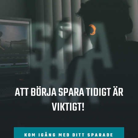
SPA
RA
ATT BÖRJA SPARA TIDIGT ÄR
VIKTIGT!
KOM IGÅNG MED DITT SPARADE