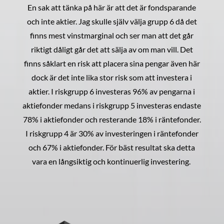
En sak att tänka på här är att det är fondsparande
och inte aktier. Jag skulle själv välja grupp 6 då det
finns mest vinstmarginal och ser man att det går
riktigt dåligt går det att sälja av om man vill. Det
finns såklart en risk att placera sina pengar även här
dock är det inte lika stor risk som att investera i
aktier. I riskgrupp 6 investeras 96% av pengarna i
aktiefonder medans i riskgrupp 5 investeras endaste
78% i aktiefonder och resterande 18% i räntefonder.
I riskgrupp 4 är 30% av investeringen i räntefonder
och 67% i aktiefonder. För bäst resultat ska detta
vara en långsiktig och kontinuerlig investering.