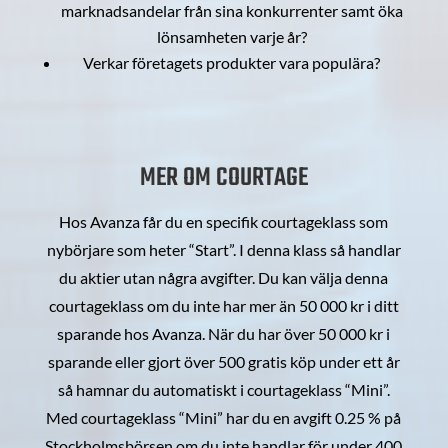
marknadsandelar från sina konkurrenter samt öka
lönsamheten varje år?
Verkar företagets produkter vara populära?
MER OM COURTAGE
Hos Avanza får du en specifik courtageklass som
nybörjare som heter “Start”. I denna klass så handlar
du aktier utan några avgifter. Du kan välja denna
courtageklass om du inte har mer än 50 000 kr i ditt
sparande hos Avanza. När du har över 50 000 kr i
sparande eller gjort över 500 gratis köp under ett år
så hamnar du automatiskt i courtageklass “Mini”.
Med courtageklass “Mini” har du en avgift 0.25 % på
Stockholmsbörsen om du inte handlar för under 400