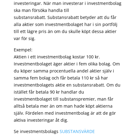
investeringar. När man investerar i investmentbolag
ska man försöka handla till
substansrabatt. Substansrabatt betyder att du får
alla aktier som investmentbolaget har i sin portfölj
till ett lägre pris än om du skulle köpt dessa aktier
var för sig.
Exempel:
Aktien i ett investmentbolag kostar 100 kr.
Investmentbolaget äger aktier i fem olika bolag. Om
du köper samma procentuella andel aktier själv i
samma fem bolag och får betala 110 kr så har
investmentbolagets aktie en substansrabatt. Om du
istället får betala 90 kr handlar du
investmentbolaget till substanspremier, man får
alltså betala mer än om man hade köpt aktierna
själv. Fördelen med investmentbolag är att de gör
aktiva investeringar åt dig.
Se investmentsbolags
SUBSTANSVÄRDE