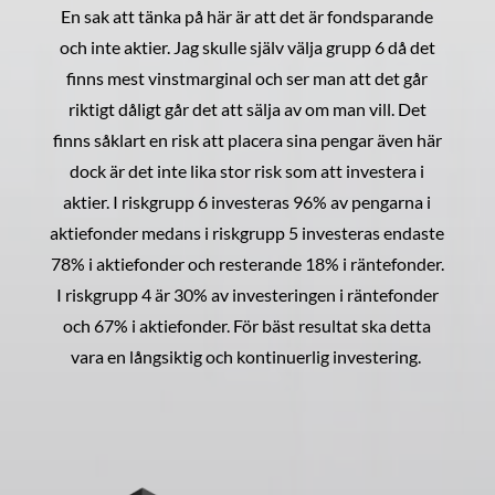
En sak att tänka på här är att det är fondsparande
och inte aktier. Jag skulle själv välja grupp 6 då det
finns mest vinstmarginal och ser man att det går
riktigt dåligt går det att sälja av om man vill. Det
finns såklart en risk att placera sina pengar även här
dock är det inte lika stor risk som att investera i
aktier. I riskgrupp 6 investeras 96% av pengarna i
aktiefonder medans i riskgrupp 5 investeras endaste
78% i aktiefonder och resterande 18% i räntefonder.
I riskgrupp 4 är 30% av investeringen i räntefonder
och 67% i aktiefonder. För bäst resultat ska detta
vara en långsiktig och kontinuerlig investering.