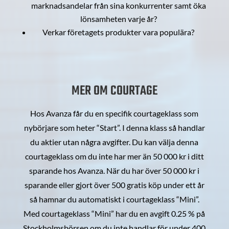
marknadsandelar från sina konkurrenter samt öka
lönsamheten varje år?
Verkar företagets produkter vara populära?
MER OM COURTAGE
Hos Avanza får du en specifik courtageklass som
nybörjare som heter “Start”. I denna klass så handlar
du aktier utan några avgifter. Du kan välja denna
courtageklass om du inte har mer än 50 000 kr i ditt
sparande hos Avanza. När du har över 50 000 kr i
sparande eller gjort över 500 gratis köp under ett år
så hamnar du automatiskt i courtageklass “Mini”.
Med courtageklass “Mini” har du en avgift 0.25 % på
Stockholmsbörsen om du inte handlar för under 400