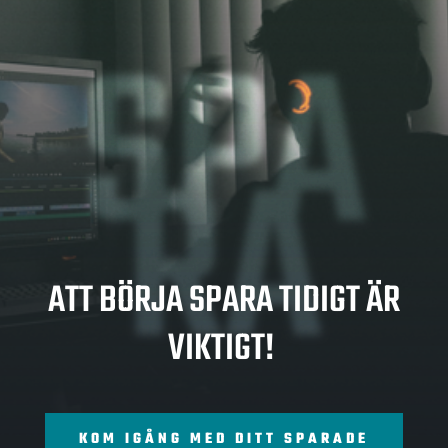
SPA
RA
ATT BÖRJA SPARA TIDIGT ÄR
VIKTIGT!
KOM IGÅNG MED DITT SPARADE