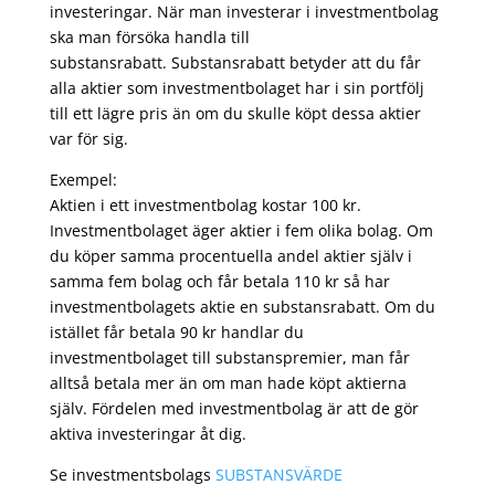
investeringar. När man investerar i investmentbolag
ska man försöka handla till
substansrabatt. Substansrabatt betyder att du får
alla aktier som investmentbolaget har i sin portfölj
till ett lägre pris än om du skulle köpt dessa aktier
var för sig.
Exempel:
Aktien i ett investmentbolag kostar 100 kr.
Investmentbolaget äger aktier i fem olika bolag. Om
du köper samma procentuella andel aktier själv i
samma fem bolag och får betala 110 kr så har
investmentbolagets aktie en substansrabatt. Om du
istället får betala 90 kr handlar du
investmentbolaget till substanspremier, man får
alltså betala mer än om man hade köpt aktierna
själv. Fördelen med investmentbolag är att de gör
aktiva investeringar åt dig.
Se investmentsbolags
SUBSTANSVÄRDE