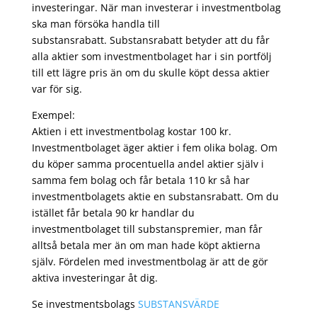
investeringar. När man investerar i investmentbolag
ska man försöka handla till
substansrabatt. Substansrabatt betyder att du får
alla aktier som investmentbolaget har i sin portfölj
till ett lägre pris än om du skulle köpt dessa aktier
var för sig.
Exempel:
Aktien i ett investmentbolag kostar 100 kr.
Investmentbolaget äger aktier i fem olika bolag. Om
du köper samma procentuella andel aktier själv i
samma fem bolag och får betala 110 kr så har
investmentbolagets aktie en substansrabatt. Om du
istället får betala 90 kr handlar du
investmentbolaget till substanspremier, man får
alltså betala mer än om man hade köpt aktierna
själv. Fördelen med investmentbolag är att de gör
aktiva investeringar åt dig.
Se investmentsbolags
SUBSTANSVÄRDE