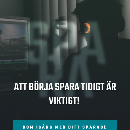
SPA
RA
ATT BÖRJA SPARA TIDIGT ÄR
VIKTIGT!
KOM IGÅNG MED DITT SPARADE