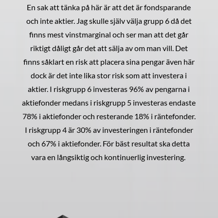
En sak att tänka på här är att det är fondsparande
och inte aktier. Jag skulle själv välja grupp 6 då det
finns mest vinstmarginal och ser man att det går
riktigt dåligt går det att sälja av om man vill. Det
finns såklart en risk att placera sina pengar även här
dock är det inte lika stor risk som att investera i
aktier. I riskgrupp 6 investeras 96% av pengarna i
aktiefonder medans i riskgrupp 5 investeras endaste
78% i aktiefonder och resterande 18% i räntefonder.
I riskgrupp 4 är 30% av investeringen i räntefonder
och 67% i aktiefonder. För bäst resultat ska detta
vara en långsiktig och kontinuerlig investering.