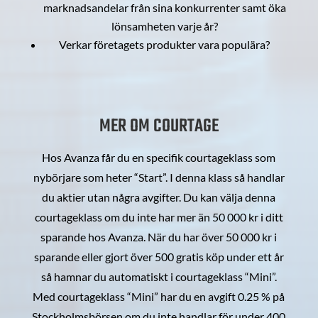
marknadsandelar från sina konkurrenter samt öka
lönsamheten varje år?
Verkar företagets produkter vara populära?
MER OM COURTAGE
Hos Avanza får du en specifik courtageklass som
nybörjare som heter “Start”. I denna klass så handlar
du aktier utan några avgifter. Du kan välja denna
courtageklass om du inte har mer än 50 000 kr i ditt
sparande hos Avanza. När du har över 50 000 kr i
sparande eller gjort över 500 gratis köp under ett år
så hamnar du automatiskt i courtageklass “Mini”.
Med courtageklass “Mini” har du en avgift 0.25 % på
Stockholmsbörsen om du inte handlar för under 400