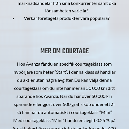
marknadsandelar från sina konkurrenter samt öka
lönsamheten varje år?
Verkar företagets produkter vara populära?
MER OM COURTAGE
Hos Avanza får du en specifik courtageklass som
nybörjare som heter “Start”. I denna klass så handlar
du aktier utan några avgifter. Du kan välja denna
courtageklass om du inte har mer än 50 000 kr i ditt
sparande hos Avanza. När du har över 50 000 kr i
sparande eller gjort över 500 gratis köp under ett år
så hamnar du automatiskt i courtageklass “Mini”.
Med courtageklass “Mini” har du en avgift 0.25 % på
Stockholmsbörsen om du inte handlar för under 400