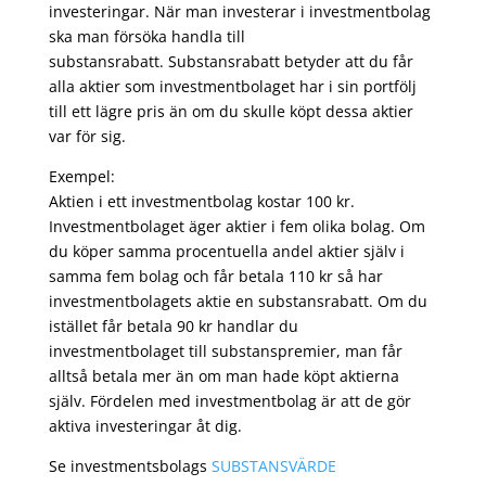
investeringar. När man investerar i investmentbolag
ska man försöka handla till
substansrabatt. Substansrabatt betyder att du får
alla aktier som investmentbolaget har i sin portfölj
till ett lägre pris än om du skulle köpt dessa aktier
var för sig.
Exempel:
Aktien i ett investmentbolag kostar 100 kr.
Investmentbolaget äger aktier i fem olika bolag. Om
du köper samma procentuella andel aktier själv i
samma fem bolag och får betala 110 kr så har
investmentbolagets aktie en substansrabatt. Om du
istället får betala 90 kr handlar du
investmentbolaget till substanspremier, man får
alltså betala mer än om man hade köpt aktierna
själv. Fördelen med investmentbolag är att de gör
aktiva investeringar åt dig.
Se investmentsbolags
SUBSTANSVÄRDE