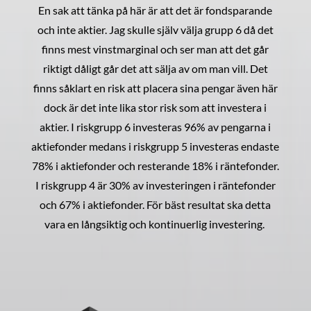
En sak att tänka på här är att det är fondsparande
och inte aktier. Jag skulle själv välja grupp 6 då det
finns mest vinstmarginal och ser man att det går
riktigt dåligt går det att sälja av om man vill. Det
finns såklart en risk att placera sina pengar även här
dock är det inte lika stor risk som att investera i
aktier. I riskgrupp 6 investeras 96% av pengarna i
aktiefonder medans i riskgrupp 5 investeras endaste
78% i aktiefonder och resterande 18% i räntefonder.
I riskgrupp 4 är 30% av investeringen i räntefonder
och 67% i aktiefonder. För bäst resultat ska detta
vara en långsiktig och kontinuerlig investering.