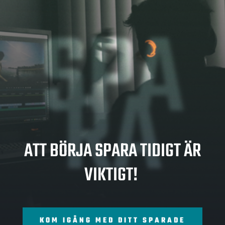
SPA
RA
ATT BÖRJA SPARA TIDIGT ÄR
VIKTIGT!
KOM IGÅNG MED DITT SPARADE