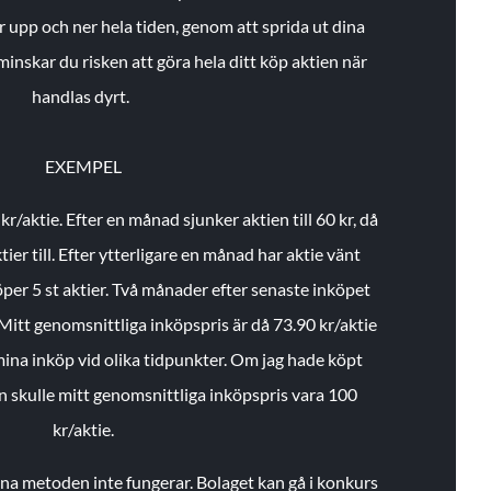
r upp och ner hela tiden, genom att sprida ut dina
minskar du risken att göra hela ditt köp aktien när
handlas dyrt.
EXEMPEL
 kr/aktie.
Efter en månad sjunker aktien till 60 kr, då
ier till.
Efter ytterligare en månad har aktie vänt
öper 5 st aktier.
Två månader efter senaste inköpet
Mitt genomsnittliga inköpspris är då 73.90 kr/aktie
 mina inköp vid olika tidpunkter. Om jag hade köpt
an skulle mitt genomsnittliga inköpspris vara 100
kr/aktie.
enna metoden inte fungerar. Bolaget kan gå i konkurs