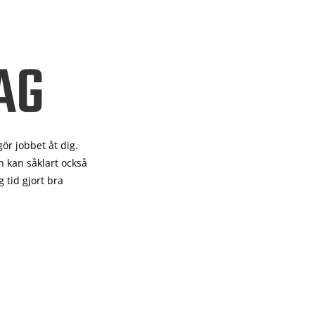
AG
gör
jobbet åt dig.
 kan såklart också
 tid gjort bra