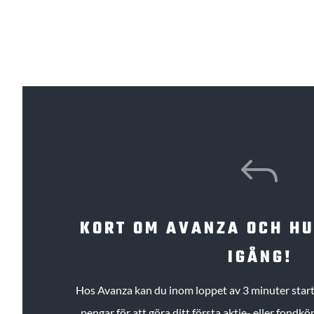
J
KORT OM AVANZA OCH H
IGÅNG!
Hos Avanza kan du inom loppet av 3 minuter starta
pengar för att göra ditt första aktie- eller fond