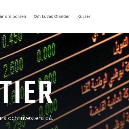
lar om börsen
Om Lucas Olander
Kurser
TIER
ara och investera på.