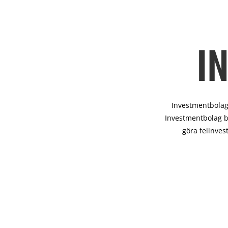
I
Investmentbolag 
Investmentbolag b
göra felinves