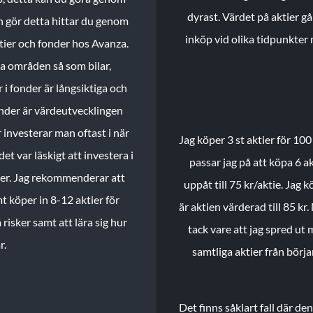
dyrast. Värdet på aktier gå
n gör detta hittar du genom
inköp vid olika tidpunkter 
ktier och fonder hos Avanza.
ika områden så som bilar,
 i fonder är långsiktiga och
onder är värdeutvecklingen
investerar man oftast i när
Jag köper 3 st aktier för 100
et var läskigt att investera i
passar jag på att köpa 6 akt
nder. Jag rekommenderar att
uppåt till 75 kr/aktie. Jag k
t köper in 8-12 aktier för
är aktien värderad till 85 kr.
 risker samt att lära sig hur
tack vare att jag spred ut
r.
samtliga aktier från börj
Det finns såklart fall där d