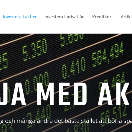
Investera i aktier
Investera i privatlån
Kreditkort
Artik
JA MED AK
g och många andra det bästa stället att börja sp