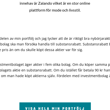
innehav är Zalando vilket är en stor online
plattform för mode och livsstil.
len av min portfölj och jag tycker att de är riktigt bra nybörjarakt
bolag ska man försöka handla till substansrabatt. Substansrabatt b
re pris än om du skulle köpt dessa aktier var för sig.
vestmentbolaget äger aktier i fem olika bolag. Om du köper samma 
olagets aktie en substansrabatt. Om du istället får betala 90 kr han
 om man hade köpt aktierna själv. Fördelen med investmentbolag är 
VISA HELA MIN PORTFÖLJ