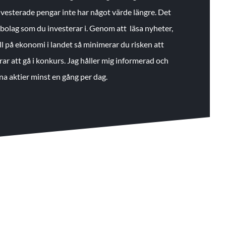
 investerade pengar inte har något värde längre. Det
de bolag som du investerar i. Genom att läsa nyheter,
ll på ekonomi i landet så minimerar du risken att
rar att gå i konkurs. Jag håller mig informerad och
na aktier minst en gång per dag.