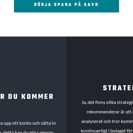
BÖRJA SPARA PÅ SAVR
STRATE
UR DU KOMMER
Ja, det finns olika strate
rekommenderar är att m
analyserat och tror komme
 upp ett konto och sätta in
kontinuerligt i bolaget fö
köp, detta kan du göra genom