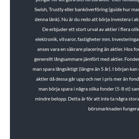
Swish, Trustly eller banköverföring (guide hur ma
denna länk). Nu är du redo att börja investera i a
De erbjuder ett stort urval av aktier i flera ol
elektronik, vitvaror, fastigheter mm. Investeringar
anses vara en säkrare placering än aktier. Hos f
generellt långsammare jämfört med aktier. Fonder 
man spara långsiktigt (längre än 5 år). I början kan d
aktier då dessa går upp och ner i pris mer än fo
man börja spara i några olika fonder (5-8 st) sam
mindre belopp. Detta är för att inte ta några stora
börsmarknaden fungera