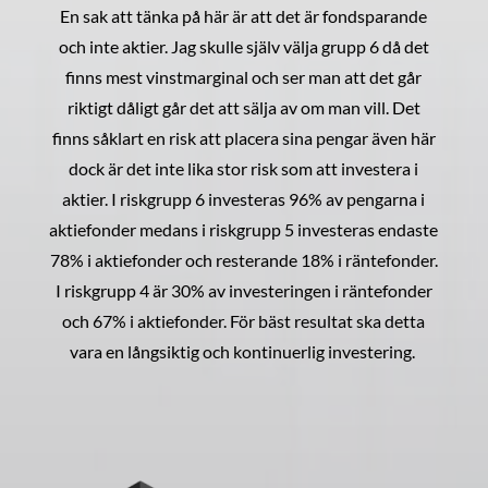
En sak att tänka på här är att det är fondsparande
och inte aktier. Jag skulle själv välja grupp 6 då det
finns mest vinstmarginal och ser man att det går
riktigt dåligt går det att sälja av om man vill. Det
finns såklart en risk att placera sina pengar även här
dock är det inte lika stor risk som att investera i
aktier. I riskgrupp 6 investeras 96% av pengarna i
aktiefonder medans i riskgrupp 5 investeras endaste
78% i aktiefonder och resterande 18% i räntefonder.
I riskgrupp 4 är 30% av investeringen i räntefonder
och 67% i aktiefonder. För bäst resultat ska detta
vara en långsiktig och kontinuerlig investering.