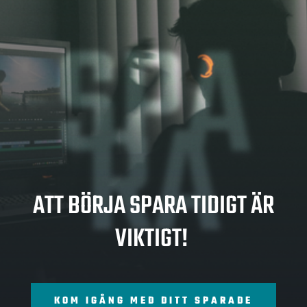
SPA
RA
ATT BÖRJA SPARA TIDIGT ÄR
VIKTIGT!
KOM IGÅNG MED DITT SPARADE