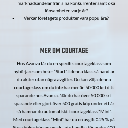
marknadsandelar från sina konkurrenter samt öka
lönsamheten varje år?
Verkar företagets produkter vara populära?
MER OM COURTAGE
Hos Avanza får du en specifik courtageklass som
nybörjare som heter “Start”. I denna klass så handlar
du aktier utan några avgifter. Du kan välja denna
courtageklass om du inte har mer än 50 000 kr i ditt
sparande hos Avanza. När du har över 50 000 kr i
sparande eller gjort över 500 gratis köp under ett år
så hamnar du automatiskt i courtageklass “Mini”.
Med courtageklass “Mini” har du en avgift 0.25 % på
Stockholmsbörsen om du inte handlar för under 400