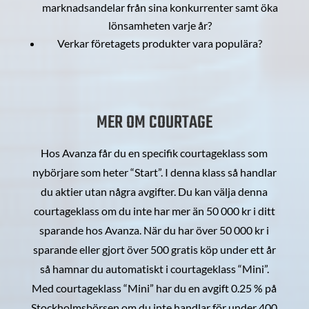
marknadsandelar från sina konkurrenter samt öka
lönsamheten varje år?
Verkar företagets produkter vara populära?
MER OM COURTAGE
Hos Avanza får du en specifik courtageklass som
nybörjare som heter “Start”. I denna klass så handlar
du aktier utan några avgifter. Du kan välja denna
courtageklass om du inte har mer än 50 000 kr i ditt
sparande hos Avanza. När du har över 50 000 kr i
sparande eller gjort över 500 gratis köp under ett år
så hamnar du automatiskt i courtageklass “Mini”.
Med courtageklass “Mini” har du en avgift 0.25 % på
Stockholmsbörsen om du inte handlar för under 400