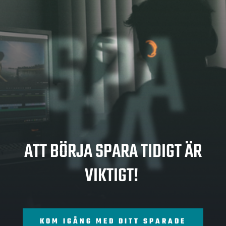
SPA
RA
ATT BÖRJA SPARA TIDIGT ÄR
VIKTIGT!
KOM IGÅNG MED DITT SPARADE