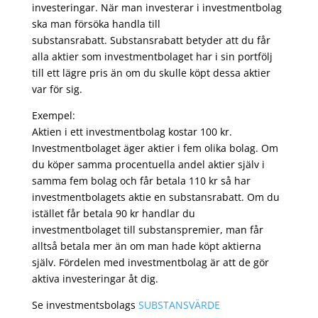
investeringar. När man investerar i investmentbolag
ska man försöka handla till
substansrabatt. Substansrabatt betyder att du får
alla aktier som investmentbolaget har i sin portfölj
till ett lägre pris än om du skulle köpt dessa aktier
var för sig.
Exempel:
Aktien i ett investmentbolag kostar 100 kr.
Investmentbolaget äger aktier i fem olika bolag. Om
du köper samma procentuella andel aktier själv i
samma fem bolag och får betala 110 kr så har
investmentbolagets aktie en substansrabatt. Om du
istället får betala 90 kr handlar du
investmentbolaget till substanspremier, man får
alltså betala mer än om man hade köpt aktierna
själv. Fördelen med investmentbolag är att de gör
aktiva investeringar åt dig.
Se investmentsbolags
SUBSTANSVÄRDE