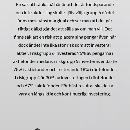
En sak att tänka på här är att det är fondsparande
och inte aktier. Jag skulle själv välja grupp 6 då det
finns mest vinstmarginal och ser man att det går
riktigt dåligt går det att sälja av om man vill. Det
finns såklart en risk att placera sina pengar även här
dock är det inte lika stor risk som att investera i
aktier. I riskgrupp 6 investeras 96% av pengarna i
aktiefonder medans i riskgrupp 5 investeras endaste
78% i aktiefonder och resterande 18% i räntefonder.
I riskgrupp 4 är 30% av investeringen i räntefonder
och 67% i aktiefonder. För bäst resultat ska detta
vara en långsiktig och kontinuerlig investering.