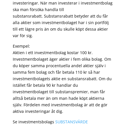
investeringar. När man investerar i investmentbolag
ska man försöka handla till
substansrabatt. Substansrabatt betyder att du får
alla aktier som investmentbolaget har i sin portfölj
till ett lägre pris än om du skulle köpt dessa aktier
var för sig.
Exempel:
Aktien i ett investmentbolag kostar 100 kr.
Investmentbolaget äger aktier i fem olika bolag. Om
du köper samma procentuella andel aktier själv i
samma fem bolag och får betala 110 kr så har
investmentbolagets aktie en substansrabatt. Om du
istället får betala 90 kr handlar du
investmentbolaget till substanspremier, man får
alltså betala mer än om man hade köpt aktierna
själv. Fördelen med investmentbolag är att de gör
aktiva investeringar åt dig.
Se investmentsbolags
SUBSTANSVÄRDE