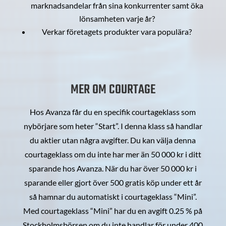
marknadsandelar från sina konkurrenter samt öka
lönsamheten varje år?
Verkar företagets produkter vara populära?
MER OM COURTAGE
Hos Avanza får du en specifik courtageklass som
nybörjare som heter “Start”. I denna klass så handlar
du aktier utan några avgifter. Du kan välja denna
courtageklass om du inte har mer än 50 000 kr i ditt
sparande hos Avanza. När du har över 50 000 kr i
sparande eller gjort över 500 gratis köp under ett år
så hamnar du automatiskt i courtageklass “Mini”.
Med courtageklass “Mini” har du en avgift 0.25 % på
Stockholmsbörsen om du inte handlar för under 400