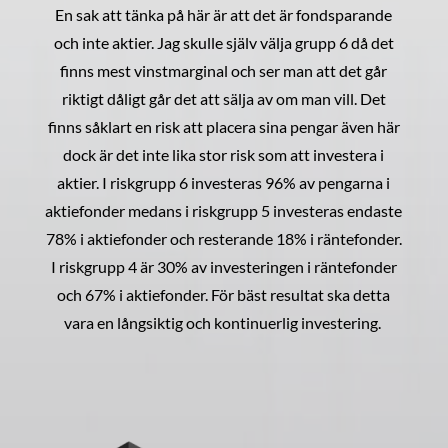
En sak att tänka på här är att det är fondsparande
och inte aktier. Jag skulle själv välja grupp 6 då det
finns mest vinstmarginal och ser man att det går
riktigt dåligt går det att sälja av om man vill. Det
finns såklart en risk att placera sina pengar även här
dock är det inte lika stor risk som att investera i
aktier. I riskgrupp 6 investeras 96% av pengarna i
aktiefonder medans i riskgrupp 5 investeras endaste
78% i aktiefonder och resterande 18% i räntefonder.
I riskgrupp 4 är 30% av investeringen i räntefonder
och 67% i aktiefonder. För bäst resultat ska detta
vara en långsiktig och kontinuerlig investering.