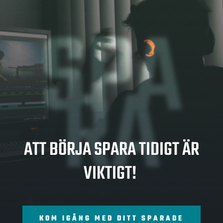
SPA
RA
ATT BÖRJA SPARA TIDIGT ÄR
VIKTIGT!
KOM IGÅNG MED DITT SPARADE