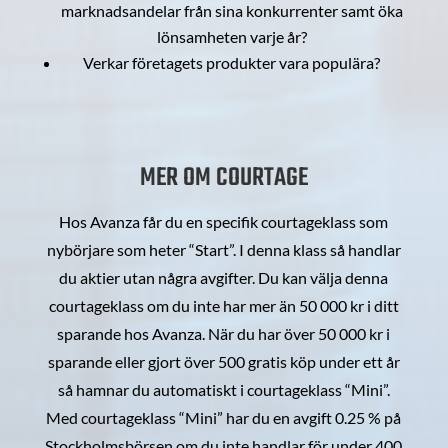
marknadsandelar från sina konkurrenter samt öka
lönsamheten varje år?
Verkar företagets produkter vara populära?
MER OM COURTAGE
Hos Avanza får du en specifik courtageklass som
nybörjare som heter “Start”. I denna klass så handlar
du aktier utan några avgifter. Du kan välja denna
courtageklass om du inte har mer än 50 000 kr i ditt
sparande hos Avanza. När du har över 50 000 kr i
sparande eller gjort över 500 gratis köp under ett år
så hamnar du automatiskt i courtageklass “Mini”.
Med courtageklass “Mini” har du en avgift 0.25 % på
Stockholmsbörsen om du inte handlar för under 400