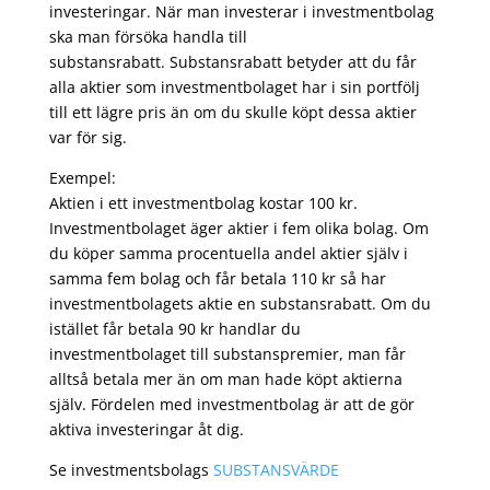
investeringar. När man investerar i investmentbolag
ska man försöka handla till
substansrabatt. Substansrabatt betyder att du får
alla aktier som investmentbolaget har i sin portfölj
till ett lägre pris än om du skulle köpt dessa aktier
var för sig.
Exempel:
Aktien i ett investmentbolag kostar 100 kr.
Investmentbolaget äger aktier i fem olika bolag. Om
du köper samma procentuella andel aktier själv i
samma fem bolag och får betala 110 kr så har
investmentbolagets aktie en substansrabatt. Om du
istället får betala 90 kr handlar du
investmentbolaget till substanspremier, man får
alltså betala mer än om man hade köpt aktierna
själv. Fördelen med investmentbolag är att de gör
aktiva investeringar åt dig.
Se investmentsbolags
SUBSTANSVÄRDE