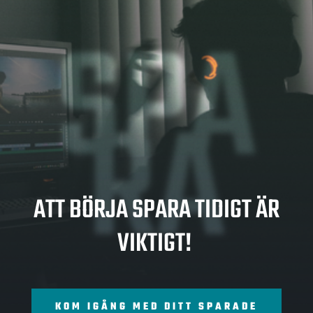
SPA
RA
ATT BÖRJA SPARA TIDIGT ÄR
VIKTIGT!
KOM IGÅNG MED DITT SPARADE