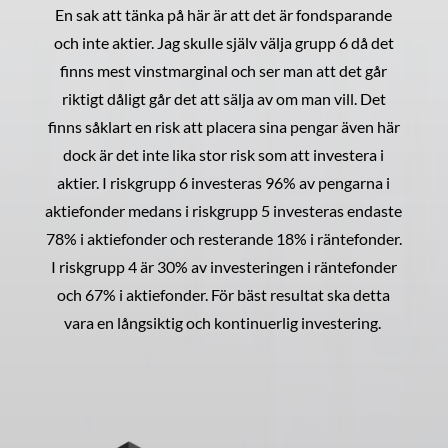
En sak att tänka på här är att det är fondsparande
och inte aktier. Jag skulle själv välja grupp 6 då det
finns mest vinstmarginal och ser man att det går
riktigt dåligt går det att sälja av om man vill. Det
finns såklart en risk att placera sina pengar även här
dock är det inte lika stor risk som att investera i
aktier. I riskgrupp 6 investeras 96% av pengarna i
aktiefonder medans i riskgrupp 5 investeras endaste
78% i aktiefonder och resterande 18% i räntefonder.
I riskgrupp 4 är 30% av investeringen i räntefonder
och 67% i aktiefonder. För bäst resultat ska detta
vara en långsiktig och kontinuerlig investering.