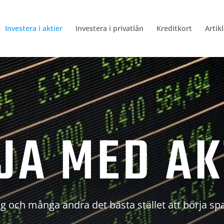
Investera i aktier
Investera i privatlån
Kreditkort
Artik
JA MED AK
g och många andra det bästa stället att börja sp