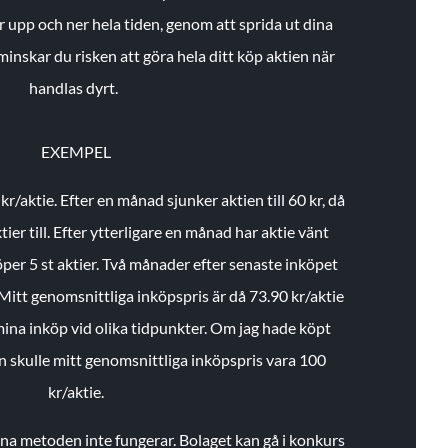
r upp och ner hela tiden, genom att sprida ut dina
minskar du risken att göra hela ditt köp aktien när
handlas dyrt.
EXEMPEL
 kr/aktie.
Efter en månad sjunker aktien till 60 kr, då
ier till.
Efter ytterligare en månad har aktie vänt
öper 5 st aktier.
Två månader efter senaste inköpet
Mitt genomsnittliga inköpspris är då 73.90 kr/aktie
 mina inköp vid olika tidpunkter. Om jag hade köpt
an skulle mitt genomsnittliga inköpspris vara 100
kr/aktie.
enna metoden inte fungerar. Bolaget kan gå i konkurs