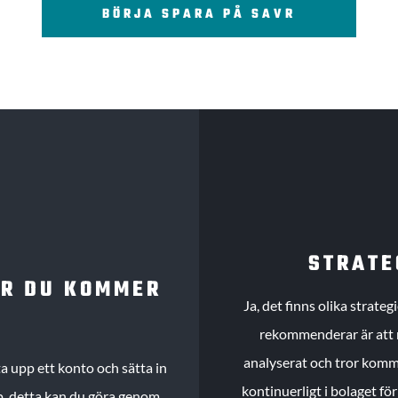
BÖRJA SPARA PÅ SAVR
STRATE
UR DU KOMMER
Ja, det finns olika strate
rekommenderar är att m
analyserat och tror komme
 upp ett konto och sätta in
kontinuerligt i bolaget fö
köp, detta kan du göra genom