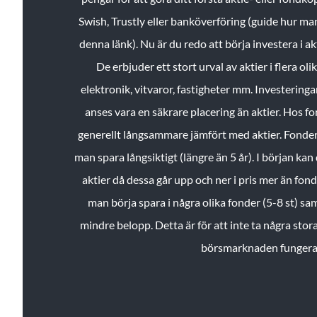
Swish, Trustly eller banköverföring (guide hur ma
denna länk). Nu är du redo att börja investera i a
De erbjuder ett stort urval av aktier i flera ol
elektronik, vitvaror, fastigheter mm. Investeringar
anses vara en säkrare placering än aktier. Hos f
generellt långsammare jämfört med aktier. Fonder 
man spara långsiktigt (längre än 5 år). I början kan d
aktier då dessa går upp och ner i pris mer än fo
man börja spara i några olika fonder (5-8 st) sam
mindre belopp. Detta är för att inte ta några stora
börsmarknaden fungera