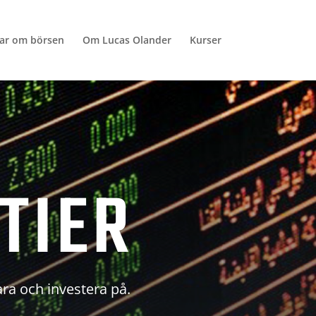
lar om börsen
Om Lucas Olander
Kurser
TIER
ara och investera på.