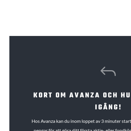
J
KORT OM AVANZA OCH H
IGÅNG!
Hos Avanza kan du inom loppet av 3 minuter starta
pengar för att göra ditt första aktie- eller fond