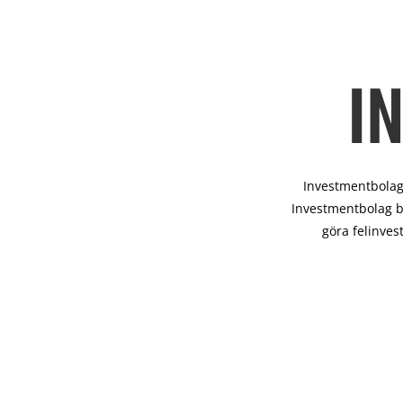
I
Investmentbolag 
Investmentbolag b
göra felinves