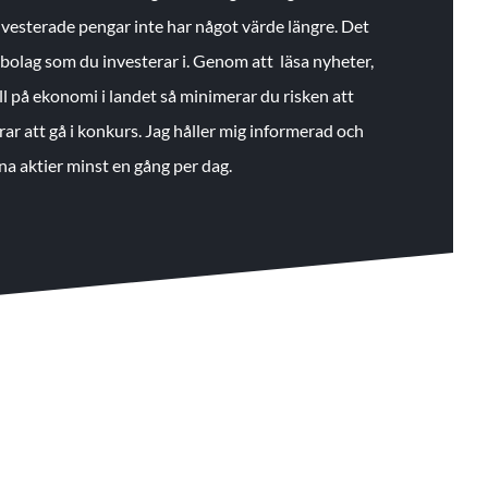
 investerade pengar inte har något värde längre. Det
de bolag som du investerar i. Genom att läsa nyheter,
ll på ekonomi i landet så minimerar du risken att
rar att gå i konkurs. Jag håller mig informerad och
na aktier minst en gång per dag.