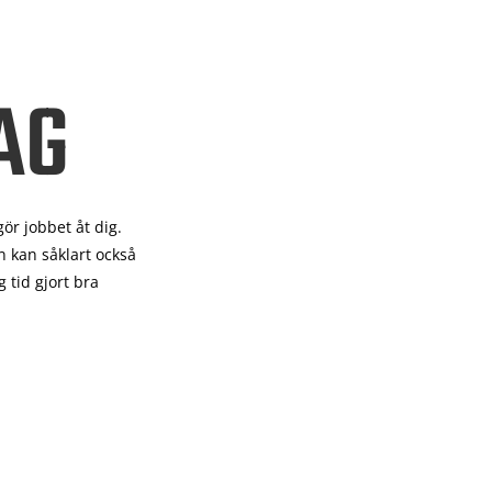
AG
gör
jobbet åt dig.
 kan såklart också
 tid gjort bra