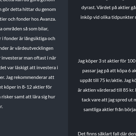
dyrast. Värdet på aktier gå
n gör detta hittar du genom
inköp vid olika tidpunkter 
ktier och fonder hos Avanza.
ika områden så som bilar,
 i fonder är långsiktiga och
onder är värdeutvecklingen
investerar man oftast i när
Jag köper 3 st aktier för 100
et var läskigt att investera i
passar jag på att köpa 6 akt
nder. Jag rekommenderar att
uppåt till 75 kr/aktie. Jag k
t köper in 8-12 aktier för
är aktien värderad till 85 kr.
 risker samt att lära sig hur
tack vare att jag spred ut
r.
samtliga aktier från börj
Det finns såklart fall där d