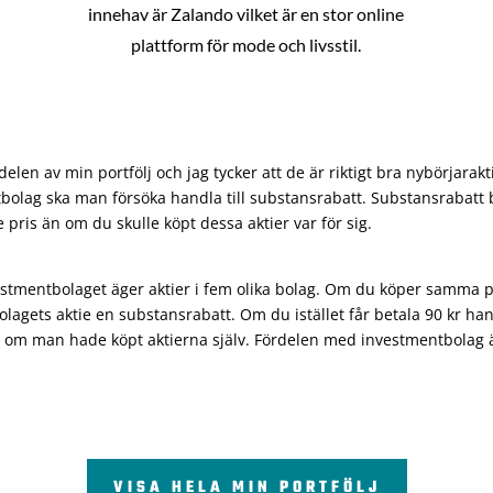
innehav är Zalando vilket är en stor online
plattform för mode och livsstil.
len av min portfölj och jag tycker att de är riktigt bra nybörjarakt
bolag ska man försöka handla till substansrabatt. Substansrabatt b
re pris än om du skulle köpt dessa aktier var för sig.
vestmentbolaget äger aktier i fem olika bolag. Om du köper samma 
olagets aktie en substansrabatt. Om du istället får betala 90 kr han
 om man hade köpt aktierna själv. Fördelen med investmentbolag är 
VISA HELA MIN PORTFÖLJ