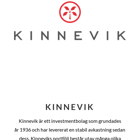
KINNEVIK
Kinnevik är ett investmentbolag som grundades
år
1936 och har levererat en stabil avkastning sedan
dess
. Kinneviks portfölj består utav många olika