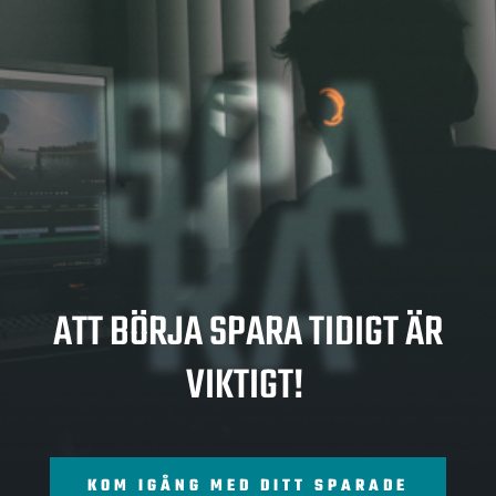
SPA
RA
ATT BÖRJA SPARA TIDIGT ÄR
VIKTIGT!
KOM IGÅNG MED DITT SPARADE