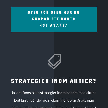
STEG FÖR STEG HUR DU
SKAPAR ETT KONTO
HOS AVANZA

STRATEGIER INOM AKTIER?
Ja, det finns olika strategier inom handel med aktier.
Det jag använder och rekommenderar är att man
köper en aktier i ett företag som man har analyserat