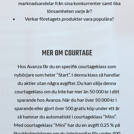
marknadsandelar från sina konkurrenter samt öka
lönsamheten varje år?
Verkar företagets produkter vara populära?
MER OM COURTAGE
Hos Avanza får du en specifik courtageklass som
nybörjare som heter “Start”. I denna klass så handlar
du aktier utan några avgifter. Du kan välja denna
courtageklass om du inte har mer än 50 000 kr i ditt
sparande hos Avanza. När du har över 50 000 kr i
sparande eller gjort över 500 gratis köp under ett år
så hamnar du automatiskt i courtageklass “Mini”.
Med courtageklass “Mini” har du en avgift 0.25 % på
Stockholmsbörsen om du inte handlar för under 400