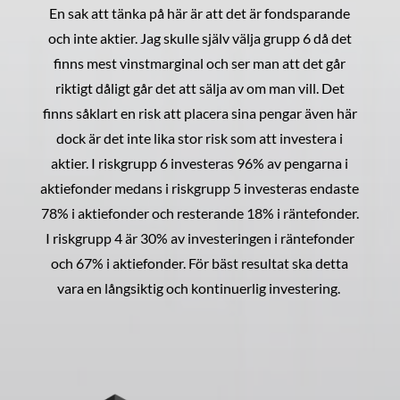
En sak att tänka på här är att det är fondsparande
och inte aktier. Jag skulle själv välja grupp 6 då det
finns mest vinstmarginal och ser man att det går
riktigt dåligt går det att sälja av om man vill. Det
finns såklart en risk att placera sina pengar även här
dock är det inte lika stor risk som att investera i
aktier. I riskgrupp 6 investeras 96% av pengarna i
aktiefonder medans i riskgrupp 5 investeras endaste
78% i aktiefonder och resterande 18% i räntefonder.
I riskgrupp 4 är 30% av investeringen i räntefonder
och 67% i aktiefonder. För bäst resultat ska detta
vara en långsiktig och kontinuerlig investering.