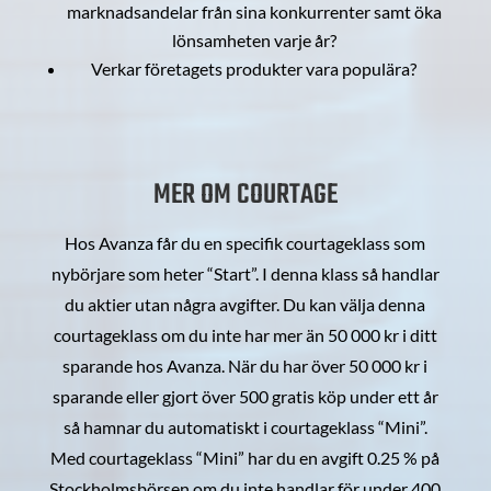
marknadsandelar från sina konkurrenter samt öka
lönsamheten varje år?
Verkar företagets produkter vara populära?
MER OM COURTAGE
Hos Avanza får du en specifik courtageklass som
nybörjare som heter “Start”. I denna klass så handlar
du aktier utan några avgifter. Du kan välja denna
courtageklass om du inte har mer än 50 000 kr i ditt
sparande hos Avanza. När du har över 50 000 kr i
sparande eller gjort över 500 gratis köp under ett år
så hamnar du automatiskt i courtageklass “Mini”.
Med courtageklass “Mini” har du en avgift 0.25 % på
Stockholmsbörsen om du inte handlar för under 400