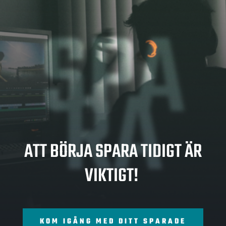
SPA
RA
ATT BÖRJA SPARA TIDIGT ÄR
VIKTIGT!
KOM IGÅNG MED DITT SPARADE