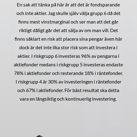
En sak att tänka på här är att det är fondsparande
och inte aktier. Jag skulle själv välja grupp 6 då det
finns mest vinstmarginal och ser man att det går
riktigt dåligt går det att sälja av om man vill. Det
finns såklart en risk att placera sina pengar även här
dock är det inte lika stor risk som att investera i
aktier. I riskgrupp 6 investeras 96% av pengarna i
aktiefonder medans i riskgrupp 5 investeras endaste
78% i aktiefonder och resterande 18% i räntefonder.
I riskgrupp 4 är 30% av investeringen i räntefonder
och 67% i aktiefonder. För bäst resultat ska detta
vara en långsiktig och kontinuerlig investering.