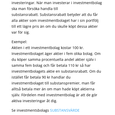
investeringar. När man investerar i investmentbolag
ska man försöka handla till
substansrabatt. Substansrabatt betyder att du får
alla aktier som investmentbolaget har i sin portfölj
till ett lägre pris än om du skulle köpt dessa aktier
var för sig.
Exempel:
Aktien i ett investmentbolag kostar 100 kr.
Investmentbolaget äger aktier i fem olika bolag. Om
du köper samma procentuella andel aktier själv i
samma fem bolag och får betala 110 kr så har
investmentbolagets aktie en substansrabatt. Om du
istället får betala 90 kr handlar du
investmentbolaget till substanspremier, man får
alltså betala mer än om man hade köpt aktierna
själv. Fördelen med investmentbolag är att de gör
aktiva investeringar åt dig.
Se investmentsbolags
SUBSTANSVÄRDE