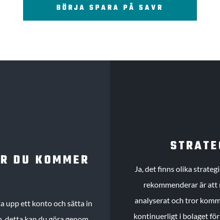
BÖRJA SPARA PÅ SAVR
STRATE
UR DU KOMMER
Ja, det finns olika strate
rekommenderar är att m
analyserat och tror komme
 upp ett konto och sätta in
kontinuerligt i bolaget fö
köp, detta kan du göra genom