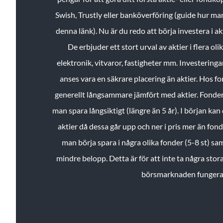
Swish, Trustly eller banköverföring (guide hur ma
denna länk). Nu är du redo att börja investera i a
De erbjuder ett stort urval av aktier i flera ol
elektronik, vitvaror, fastigheter mm. Investeringar
anses vara en säkrare placering än aktier. Hos f
generellt långsammare jämfört med aktier. Fonder 
man spara långsiktigt (längre än 5 år). I början kan d
aktier då dessa går upp och ner i pris mer än fo
man börja spara i några olika fonder (5-8 st) sam
mindre belopp. Detta är för att inte ta några stora
börsmarknaden fungera