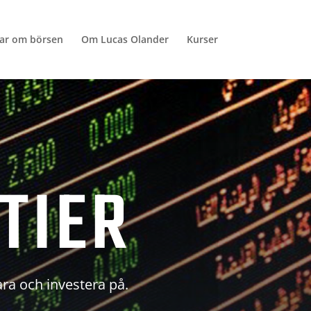
lar om börsen
Om Lucas Olander
Kurser
TIER
ara och investera på.