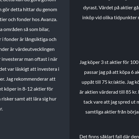
dyrast. Värdet på aktier gå
n gör detta hittar du genom
inköp vid olika tidpunkter 
ktier och fonder hos Avanza.
ika områden så som bilar,
 i fonder är långsiktiga och
onder är värdeutvecklingen
investerar man oftast i när
Jag köper 3 st aktier för 100
et var läskigt att investera i
passar jag på att köpa 6 akt
nder. Jag rekommenderar att
uppåt till 75 kr/aktie. Jag k
t köper in 8-12 aktier för
är aktien värderad till 85 kr.
 risker samt att lära sig hur
tack vare att jag spred ut
r.
samtliga aktier från börj
Det finns såklart fall där d