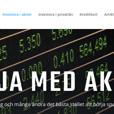
Investera i aktier
Investera i privatlån
Kreditkort
Artik
JA MED AK
g och många andra det bästa stället att börja sp