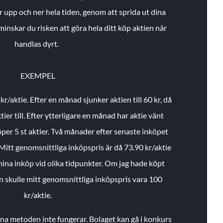
r upp och ner hela tiden, genom att sprida ut dina
minskar du risken att göra hela ditt köp aktien när
handlas dyrt.
EXEMPEL
 kr/aktie.
Efter en månad sjunker aktien till 60 kr, då
ier till.
Efter ytterligare en månad har aktie vänt
öper 5 st aktier.
Två månader efter senaste inköpet
Mitt genomsnittliga inköpspris är då 73.90 kr/aktie
 mina inköp vid olika tidpunkter. Om jag hade köpt
an skulle mitt genomsnittliga inköpspris vara 100
kr/aktie.
enna metoden inte fungerar. Bolaget kan gå i konkurs