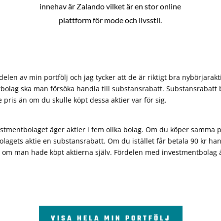
innehav är Zalando vilket är en stor online
plattform för mode och livsstil.
len av min portfölj och jag tycker att de är riktigt bra nybörjarakt
bolag ska man försöka handla till substansrabatt. Substansrabatt b
re pris än om du skulle köpt dessa aktier var för sig.
vestmentbolaget äger aktier i fem olika bolag. Om du köper samma 
olagets aktie en substansrabatt. Om du istället får betala 90 kr han
 om man hade köpt aktierna själv. Fördelen med investmentbolag är 
VISA HELA MIN PORTFÖLJ