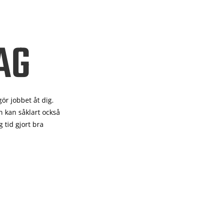
AG
gör
jobbet åt dig.
 kan såklart också
 tid gjort bra