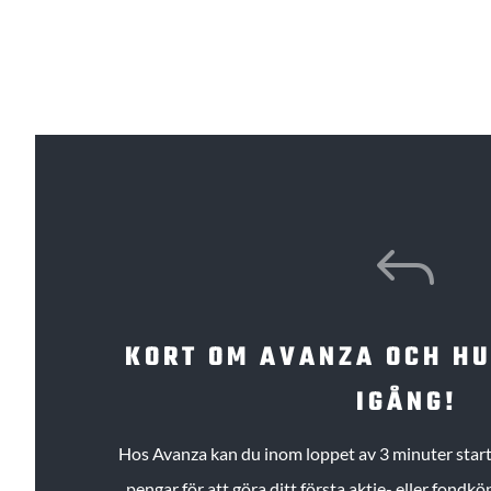
J
KORT OM AVANZA OCH H
IGÅNG!
Hos Avanza kan du inom loppet av 3 minuter starta
pengar för att göra ditt första aktie- eller fond