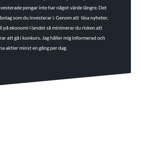
 investerade pengar inte har något värde längre. Det
de bolag som du investerar i. Genom att läsa nyheter,
ll på ekonomi i landet så minimerar du risken att
rar att gå i konkurs. Jag håller mig informerad och
na aktier minst en gång per dag.