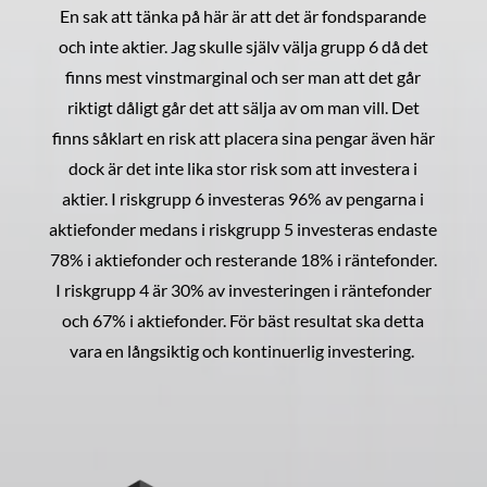
En sak att tänka på här är att det är fondsparande
och inte aktier. Jag skulle själv välja grupp 6 då det
finns mest vinstmarginal och ser man att det går
riktigt dåligt går det att sälja av om man vill. Det
finns såklart en risk att placera sina pengar även här
dock är det inte lika stor risk som att investera i
aktier. I riskgrupp 6 investeras 96% av pengarna i
aktiefonder medans i riskgrupp 5 investeras endaste
78% i aktiefonder och resterande 18% i räntefonder.
I riskgrupp 4 är 30% av investeringen i räntefonder
och 67% i aktiefonder. För bäst resultat ska detta
vara en långsiktig och kontinuerlig investering.