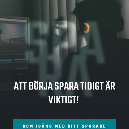
SPA
RA
ATT BÖRJA SPARA TIDIGT ÄR
VIKTIGT!
KOM IGÅNG MED DITT SPARADE