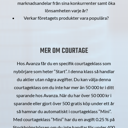
marknadsandelar från sina konkurrenter samt öka
lönsamheten varje år?
Verkar företagets produkter vara populära?
MER OM COURTAGE
Hos Avanza får du en specifik courtageklass som
nybörjare som heter “Start”. I denna klass så handlar
du aktier utan några avgifter. Du kan välja denna
courtageklass om du inte har mer än 50 000 kr i ditt
sparande hos Avanza. När du har över 50 000 kr i
sparande eller gjort över 500 gratis köp under ett år
så hamnar du automatiskt i courtageklass “Mini”.
Med courtageklass “Mini” har du en avgift 0.25 % på
Stockholmsbörsen om du inte handlar för under 400