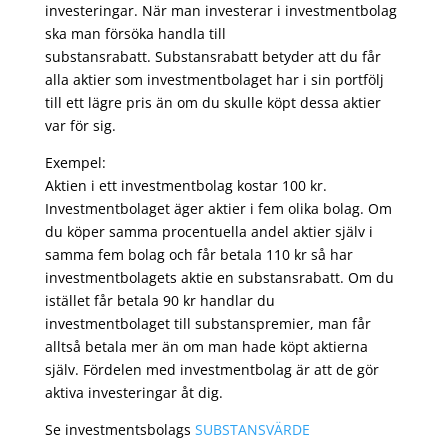
investeringar. När man investerar i investmentbolag
ska man försöka handla till
substansrabatt. Substansrabatt betyder att du får
alla aktier som investmentbolaget har i sin portfölj
till ett lägre pris än om du skulle köpt dessa aktier
var för sig.
Exempel:
Aktien i ett investmentbolag kostar 100 kr.
Investmentbolaget äger aktier i fem olika bolag. Om
du köper samma procentuella andel aktier själv i
samma fem bolag och får betala 110 kr så har
investmentbolagets aktie en substansrabatt. Om du
istället får betala 90 kr handlar du
investmentbolaget till substanspremier, man får
alltså betala mer än om man hade köpt aktierna
själv. Fördelen med investmentbolag är att de gör
aktiva investeringar åt dig.
Se investmentsbolags
SUBSTANSVÄRDE