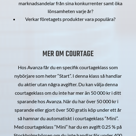
marknadsandelar från sina konkurrenter samt öka
lönsamheten varje år?
Verkar företagets produkter vara populära?
MER OM COURTAGE
Hos Avanza får du en specifik courtageklass som
nybörjare som heter “Start”. I denna klass så handlar
du aktier utan några avgifter. Du kan välja denna
courtageklass om du inte har mer än 50 000 kr i ditt
sparande hos Avanza. När du har över 50 000 kr i
sparande eller gjort över 500 gratis köp under ett år
så hamnar du automatiskt i courtageklass “Mini”.
Med courtageklass “Mini” har du en avgift 0.25 % på
Stockholmsbörsen om du inte handlar för under 400