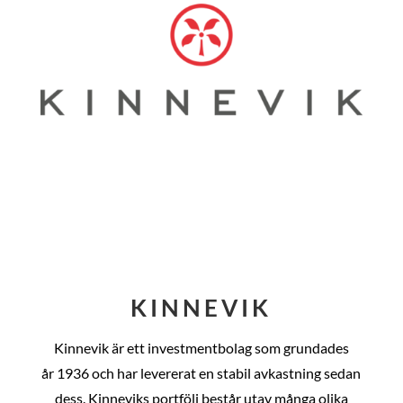
KINNEVIK
Kinnevik är ett investmentbolag som grundades
år
1936 och har levererat en stabil avkastning sedan
dess
. Kinneviks portfölj består utav många olika