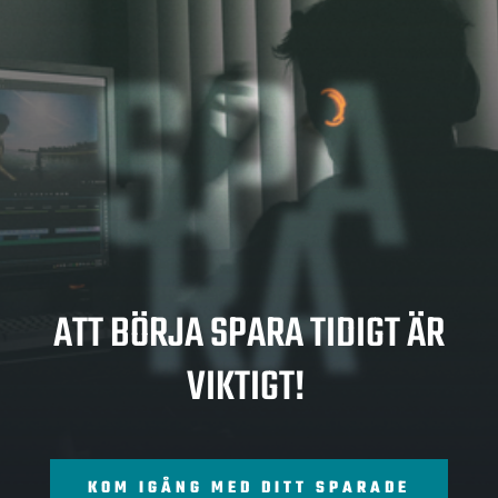
SPA
RA
ATT BÖRJA SPARA TIDIGT ÄR
VIKTIGT!
KOM IGÅNG MED DITT SPARADE